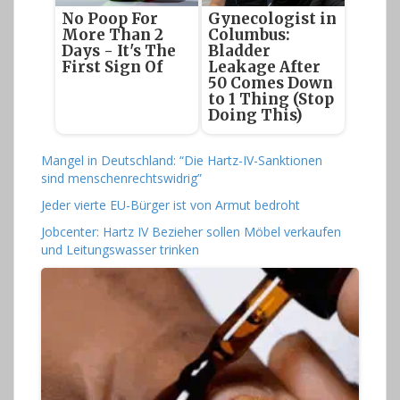
No Poop For
Gynecologist in
More Than 2
Columbus:
Days - It's The
Bladder
First Sign Of
Leakage After
50 Comes Down
to 1 Thing (Stop
Doing This)
Mangel in Deutschland: “Die Hartz-IV-Sanktionen
sind menschenrechtswidrig”
Jeder vierte EU-Bürger ist von Armut bedroht
Jobcenter: Hartz IV Bezieher sollen Möbel verkaufen
und Leitungswasser trinken