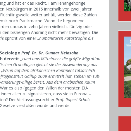
rung und hat er das Recht, Familienangehörige
en Neubürgern in 2015 innerhalb von zwei Jahren
 Flüchtlingswelle weiter anhält, werden diese Zahlen
olemik noch Panikmache. Wenn die begonnene
den daraus in zehn Jahren vielleicht fünfzig oder
in den bisherigen Andrang nicht mehr bewältigen. Die
le
spricht von einer
„humanitären Katastrophe die
 Soziologe
Prof. Dr. Dr. Gunnar Heinsohn
ch derzeit
„
rund ums Mittelmeer die größte Migration
afischen Grundlagen gleicht sie der Auswanderung aus
:
„Wenn auf dem afrikanischen Kontinent tatsächlich
ageinstitut Gallup 2009 ermittelt hat, stehen im sub-
Wanderungswillige bereit. Aus dem arabischen Raum
War es also (gegen den Willen der meisten EU-
ihnen allen zu signalisieren, dass sie in Europa –
ien? Der Verfassungsrechtler
Prof. Rupert Scholz
 Gesetze verstoßen wurde und werde.