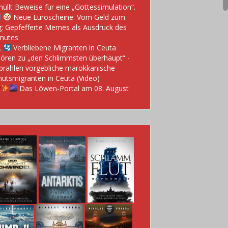
hüllt Beweise für eine „Gottessimulation“.
Neue Euroscheine: Vom Geld zum
: Gepfefferte Memes als Ausdruck des
mutes
Verbliebene Migranten in Ceuta
ören zu „den Schlimmsten überhaupt“ -
prahlen vorgebliche marokkanische
utsmigranten in Ceuta (Video)
Das Löwen-Portal am 08. August