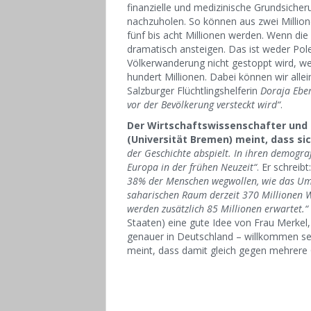
finanzielle und medizinische Grundsiche
nachzuholen. So können aus zwei Million
fünf bis acht Millionen werden. Wenn die
dramatisch ansteigen. Das ist weder P
Völkerwanderung nicht gestoppt wird, wer
hundert Millionen. Dabei können wir alle
Salzburger Flüchtlingshelferin
Doraja Eber
vor der Bevölkerung versteckt wird“
.
Der Wirtschaftswissenschafter und
(Universität Bremen) meint, dass si
der Geschichte abspielt. In ihren demogr
Europa in der frühen Neuzeit“
. Er schreibt
38% der Menschen wegwollen, wie das Umfr
saharischen Raum derzeit 370 Millionen 
werden zusätzlich 85 Millionen erwartet.“
Staaten) eine gute Idee von Frau Merkel, 
genauer in Deutschland – willkommen se
meint, dass damit gleich gegen mehrere