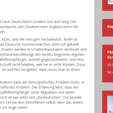
Su
nac
icht nach Deutschland sondern von dort weg. Die
Ko
n Nachwuchs zum Studium nach England und in die
ann.
 ADAC und VW betrügen nachweislich, Berlin ist
d das Deutsche Sommermärchen 2006 soll gekauft
Staates werden in Schattenhaushalten versteckt und
PRA
utschland beschleunigt den bereits begonnen eigenen
02.
alhilfeempfänger, anstatt gegenzusteuern. Und nein,
tschaft nicht beleben, weil sie es nicht können. Dazu
35.
ss sie welches ausgeben, dann muss man es ihnen
96.
 Arabern kann ein demografisches Problem lösen, er
chaftliches Problem. Die Erfahrung lehrt, dass der
ozialhilfeempfänger unter Migranten und deren
ch ist wie unter den „Biodeutschen“. Die Gründe
m Teil bei den Betroffenen selbst. Aber das ändert
n ins Auge sehen.