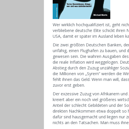
Wer wirklich hochqualifiziert ist, geht n
verbliebene deutsche Elite schickt ihre
USA, damit er später im Ausland leben k
Die zwei größten Deutschen Banken, der
unfähig, einen Flughafen zu bauen, un
gewesen sein. Die wahren Ausgaben des 
die reale Inflation wird weggelogen. De
Abstieg durch den Zuzug unzähliger Sozi
die Millionen von „Syrern“ werden die Wir
fehlt ihnen das Geld. Wenn man will, da
zuvor erst geben.
Der exzessive Zuzug von Afrikanern und
kreiert aber ein noch viel größeres wirts
Anteil der schlecht Gebildeten und der S
direkten Nachkommen etwa doppelt so ho
dafür sind hausgemacht und liegen nur zu
nichts an den Tatsachen. Man muss ihne