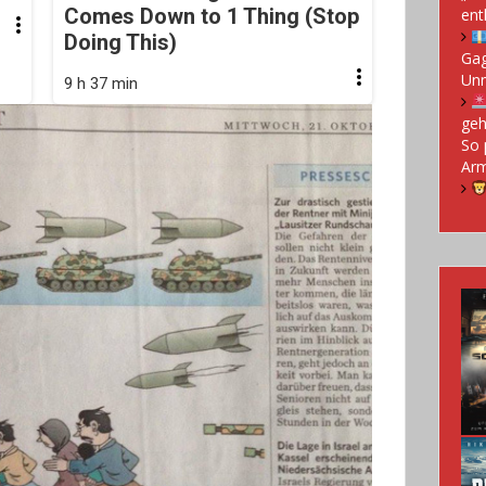
Comes Down to 1 Thing (Stop
ent
Doing This)
Gag
Un
9 h 37 min
geh
So 
Arm