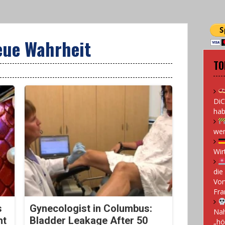
neue Wahrheit
TO
DiC
hab
wen
Wir
die
Vor
Fra
s
Gynecologist in Columbus:
Nah
ht
Bladder Leakage After 50
„hö