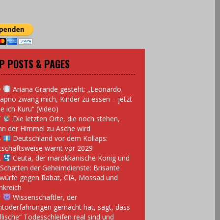
P POSTS & PAGES
Ariana Grande gesteht: „Leonardo
aprio zwang mich, Kinder zu essen – jetzt
e ich Kuru“ (Video)
Die letzten Orte, die noch stehen,
n der Himmel zu Asche wird
Deutschland vor dem Kollaps:
tschaftsweise warnt vor 2029
Ceuta, der marokkanische König und
 Schatten der Geheimdienste: Brisante
würfe gegen Rabat, CIA, Mossad und
nkreich
Wissenschaftler, der
toderfahrungen gemacht hat, sagt, dass
llische“ Todesschleifen real sind und