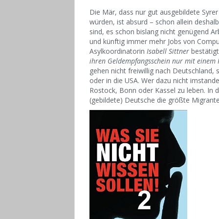
Die Mär, dass nur gut ausgebildete Syre
würden, ist absurd – schon allein desha
sind, es schon bislang nicht genügend Arb
und künftig immer mehr Jobs von Compu
Asylkoordinatorin
Isabell Sittner
bestätig
ihren Geldempfangsschein nur mit einem 
gehen nicht freiwillig nach Deutschland
oder in die USA. Wer dazu nicht imstande 
Rostock, Bonn oder Kassel zu leben. In 
(gebildete) Deutsche die größte Migrant