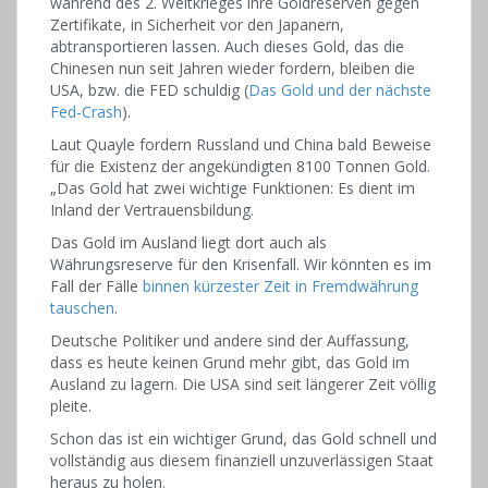
während des 2. Weltkrieges ihre Goldreserven gegen
Zertifikate, in Sicherheit vor den Japanern,
abtransportieren lassen. Auch dieses Gold, das die
Chinesen nun seit Jahren wieder fordern, bleiben die
USA, bzw. die FED schuldig (
Das Gold und der nächste
Fed-Crash
).
Laut Quayle fordern Russland und China bald Beweise
für die Existenz der angekündigten 8100 Tonnen Gold.
„Das Gold hat zwei wichtige Funktionen: Es dient im
Inland der Vertrauensbildung.
Das Gold im Ausland liegt dort auch als
Währungsreserve für den Krisenfall. Wir könnten es im
Fall der Fälle
binnen kürzester Zeit in Fremdwährung
tauschen
.
Deutsche Politiker und andere sind der Auffassung,
dass es heute keinen Grund mehr gibt, das Gold im
Ausland zu lagern. Die USA sind seit längerer Zeit völlig
pleite.
Schon das ist ein wichtiger Grund, das Gold schnell und
vollständig aus diesem finanziell unzuverlässigen Staat
heraus zu holen.