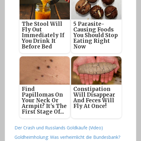
The Stool Will
5 Parasite-
Fly Out
Causing Foods
Immediately If
You Should Stop
You Drink It
Eating Right
Before Bed
Now
Find
Constipation
Papillomas On
Will Disappear
Your Neck Or
And Feces Will
Armpit? It's The
Fly At Once!
First Stage Of...
Der Crash und Russlands Goldkäufe (Video)
Goldheimholung: Was verheimlicht die Bundesbank?