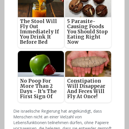
The Stool Will
5 Parasite-
Fly Out
Causing Foods
Immediately If
You Should Stop
You Drink It
Eating Right
Before Bed
Now
No Poop For
Constipation
More Than 2
Will Disappear
Days - It's The
And Feces Will
First Sign Of
Fly At Once!
Die israelische Regierung hat angekündigt, dass
Menschen nicht an einer Vielzahl von
Lebensfunktionen teilnehmen dürfen, ohne Papiere
vorzuweisen, die belegen, dass sie entweder geimpft