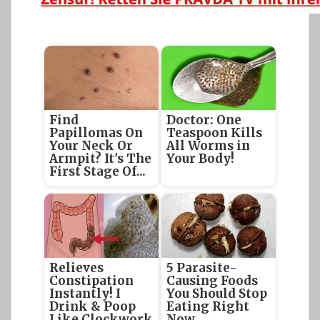
Find
Doctor: One
Papillomas On
Teaspoon Kills
Your Neck Or
All Worms in
Armpit? It's The
Your Body!
First Stage Of...
Relieves
5 Parasite-
Constipation
Causing Foods
Instantly! I
You Should Stop
Drink & Poop
Eating Right
Like Clockwork
Now