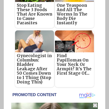
Stop Eating
One Teaspoon
These 3 Foods
And All The
That Are Known
Worms In The
to Cause
Body Die
Parasites
Instantly
Gynecologist in
Find
Columbus:
Papillomas On
Bladder
Your Neck Or
Leakage After
Armpit? It's The
50 Comes Down
First Stage Of...
to 1 Thing (Stop
Doing This)