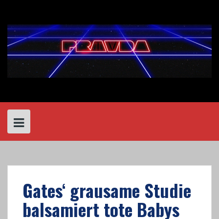
Skip
to
content
Gates‘ grausame Studie
balsamiert tote Babys