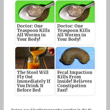
Doctor: One
Doctor: One
Teaspoon Kills
Teaspoon Kills
All Worms in
All Worms in
Your Body!
Your Body!
The Stool Will
Fecal Impaction
Fly Out
Kills From
Immediately If
Inside! Relieves
You Drink It
Constipation
Before Bed
Fast!
Daten aus Säuglingsgewebe werden in die KI