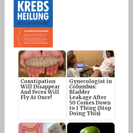
Constipation
Gynecologist in
Will Disappear
Columbus:
And Feces Will
Bladder
Fly At Once!
Leakage After
50 Comes Down
to 1 Thing (Stop
Doing This)