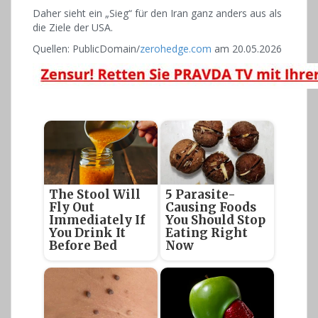
Daher sieht ein „Sieg“ für den Iran ganz anders aus als
die Ziele der USA.
Quellen: PublicDomain/
zerohedge.com
am 20.05.2026
The Stool Will
5 Parasite-
Fly Out
Causing Foods
Immediately If
You Should Stop
You Drink It
Eating Right
Before Bed
Now