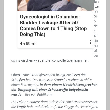
Jah
rze
hn
Gynecologist in Columbus:
te
n
Bladder Leakage After 50
de
Comes Down to 1 Thing (Stop
s
Doing This)
Na
tio
4 h 53 min
na
uf
ba
us inzwischen wieder die Kontrolle übernommen.
Oben:
Irans Staatsfernsehen bringt Zivilisten das
Schießen bei. Das iranische Staatsfernsehen strahlte
einen Beitrag aus,
in dem einem Nachrichtensprecher
der Umgang mit einer Schusswaffe beigebracht
wurde
– live vor Publikum.
Die Lektion endete damit, dass der Nachrichtensprecher
die Waffe hob und direkt auf eine Flagge der Vereinigten