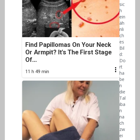
sic
h
ein
äh
nli
ch
es
Find Papillomas On Your Neck
Bil
Or Armpit? It's The First Stage
d:
Of...
Do
rt
11 h 49 min
ha
be
n
die
Tal
iba
n
na
ch
zw
ei