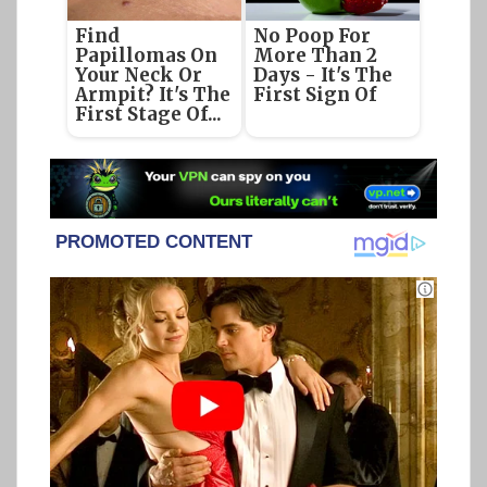
Find
No Poop For
Papillomas On
More Than 2
Your Neck Or
Days - It's The
Armpit? It's The
First Sign Of
First Stage Of...