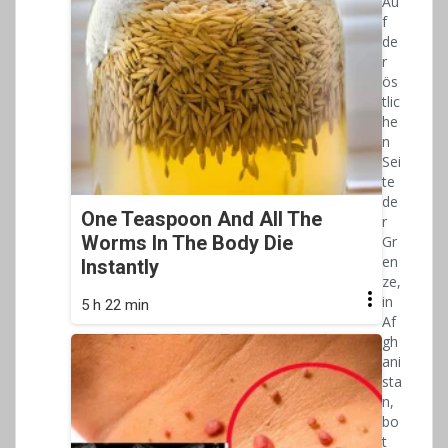
Au
f
de
r
ös
tlic
he
n
Sei
te
de
One Teaspoon And All The
r
Worms In The Body Die
Gr
en
Instantly
ze,
in
5 h 22 min
Af
gh
ani
sta
n,
bo
t