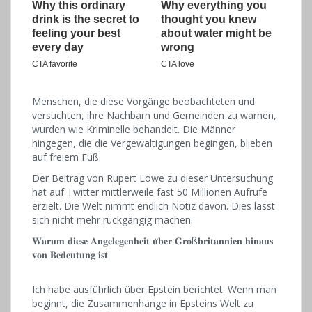
Menschen, die diese Vorgänge beobachteten und
versuchten, ihre Nachbarn und Gemeinden zu warnen,
wurden wie Kriminelle behandelt. Die Männer
hingegen, die die Vergewaltigungen begingen, blieben
auf freiem Fuß.
Der Beitrag von Rupert Lowe zu dieser Untersuchung
hat auf Twitter mittlerweile fast 50 Millionen Aufrufe
erzielt. Die Welt nimmt endlich Notiz davon. Dies lässt
sich nicht mehr rückgängig machen.
𝐖𝐚𝐫𝐮𝐦 𝐝𝐢𝐞𝐬𝐞 𝐀𝐧𝐠𝐞𝐥𝐞𝐠𝐞𝐧𝐡𝐞𝐢𝐭 𝐮̈𝐛𝐞𝐫 𝐆𝐫𝐨ß𝐛𝐫𝐢𝐭𝐚𝐧𝐧𝐢𝐞𝐧 𝐡𝐢𝐧𝐚𝐮𝐬
𝐯𝐨𝐧 𝐁𝐞𝐝𝐞𝐮𝐭𝐮𝐧𝐠 𝐢𝐬𝐭
Ich habe ausführlich über Epstein berichtet. Wenn man
beginnt, die Zusammenhänge in Epsteins Welt zu