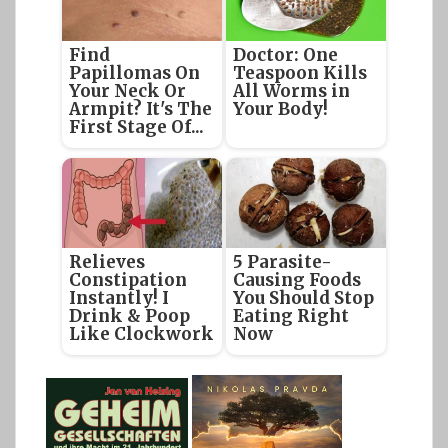
Find
Doctor: One
Papillomas On
Teaspoon Kills
Your Neck Or
All Worms in
Armpit? It's The
Your Body!
First Stage Of...
Relieves
5 Parasite-
Constipation
Causing Foods
Instantly! I
You Should Stop
Drink & Poop
Eating Right
Like Clockwork
Now