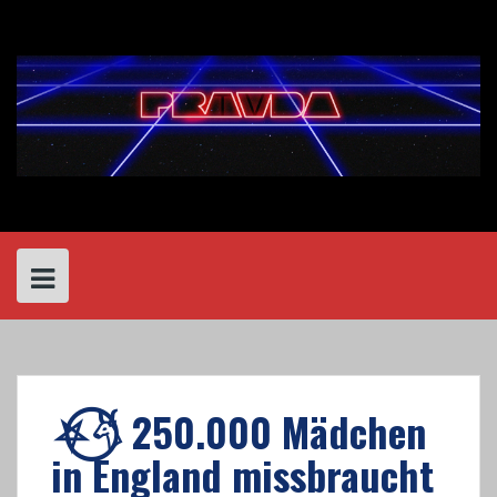
Skip
to
content
⛧⃝𓄃 250.000 Mädchen
in England missbraucht