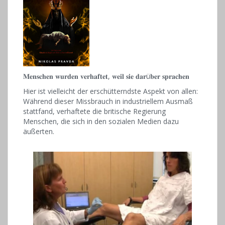
𝐌𝐞𝐧𝐬𝐜𝐡𝐞𝐧 𝐰𝐮𝐫𝐝𝐞𝐧 𝐯𝐞𝐫𝐡𝐚𝐟𝐭𝐞𝐭, 𝐰𝐞𝐢𝐥 𝐬𝐢𝐞 𝐝𝐚𝐫ü𝐛𝐞𝐫 𝐬𝐩𝐫𝐚𝐜𝐡𝐞𝐧
Hier ist vielleicht der erschütterndste Aspekt von allen:
Während dieser Missbrauch in industriellem Ausmaß
stattfand, verhaftete die britische Regierung
Menschen, die sich in den sozialen Medien dazu
äußerten.