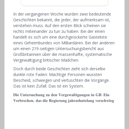
In der vergangenen Woche wurden zwei bedeutende
Geschichten bekannt, die jeder, der aufmerksam ist,
verstehen muss. Auf den ersten Blick scheinen sie
nichts miteinander zu tun zu haben. Bei der einen
handelt es sich um eine durchgesickerte Gästeliste
eines Geheimbundes von Milliardären. Bei der anderen
um einen 219-seitigen Untersuchungsbericht aus
Großbritannien über die massenhafte, systematische
Vergewaltigung britischer Mädchen.
Doch durch beide Geschichten zieht sich derselbe
dunkle rote Faden: Mächtige Personen wussten
Bescheid, schwiegen und vertuschten die Vorgänge.
Das ist kein Zufall. Das ist ein System.
𝐃𝐢𝐞 𝐔𝐧𝐭𝐞𝐫𝐬𝐮𝐜𝐡𝐮𝐧𝐠 𝐳𝐮 𝐝𝐞𝐧 𝐕𝐞𝐫𝐠𝐞𝐰𝐚𝐥𝐭𝐢𝐠𝐮𝐧𝐠𝐞𝐧 𝐢𝐧 𝐆𝐁: 𝐄𝐢𝐧
𝐕𝐞𝐫𝐛𝐫𝐞𝐜𝐡𝐞𝐧, 𝐝𝐚𝐬 𝐝𝐢𝐞 𝐑𝐞𝐠𝐢𝐞𝐫𝐮𝐧𝐠 𝐣𝐚𝐡𝐫𝐳𝐞𝐡𝐧𝐭𝐞𝐥𝐚𝐧𝐠 𝐯𝐞𝐫𝐬𝐜𝐡𝐰𝐢𝐞𝐠