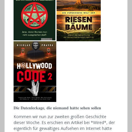
𝐃𝐢𝐞 𝐃𝐚𝐭𝐞𝐧𝐥𝐞𝐜𝐤𝐚𝐠𝐞, 𝐝𝐢𝐞 𝐧𝐢𝐞𝐦𝐚𝐧𝐝 𝐡𝐚̈𝐭𝐭𝐞 𝐬𝐞𝐡𝐞𝐧 𝐬𝐨𝐥𝐥𝐞𝐧
Kommen wir nun zur zweiten großen Geschichte
dieser Woche. Es erschien ein Artikel bei *Wired*, der
eigentlich für gewaltiges Aufsehen im Internet hätte