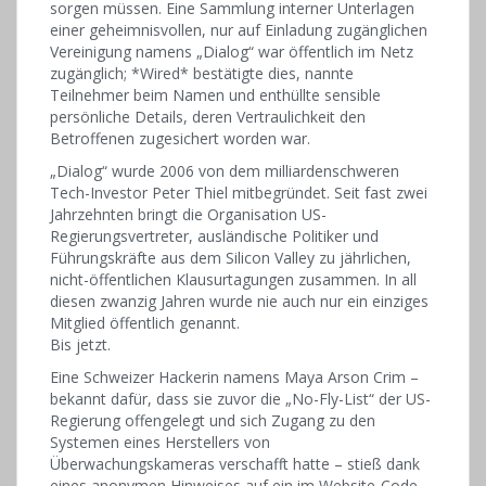
sorgen müssen. Eine Sammlung interner Unterlagen
einer geheimnisvollen, nur auf Einladung zugänglichen
Vereinigung namens „Dialog“ war öffentlich im Netz
zugänglich; *Wired* bestätigte dies, nannte
Teilnehmer beim Namen und enthüllte sensible
persönliche Details, deren Vertraulichkeit den
Betroffenen zugesichert worden war.
„Dialog“ wurde 2006 von dem milliardenschweren
Tech-Investor Peter Thiel mitbegründet. Seit fast zwei
Jahrzehnten bringt die Organisation US-
Regierungsvertreter, ausländische Politiker und
Führungskräfte aus dem Silicon Valley zu jährlichen,
nicht-öffentlichen Klausurtagungen zusammen. In all
diesen zwanzig Jahren wurde nie auch nur ein einziges
Mitglied öffentlich genannt.
Bis jetzt.
Eine Schweizer Hackerin namens Maya Arson Crim –
bekannt dafür, dass sie zuvor die „No-Fly-List“ der US-
Regierung offengelegt und sich Zugang zu den
Systemen eines Herstellers von
Überwachungskameras verschafft hatte – stieß dank
eines anonymen Hinweises auf ein im Website-Code