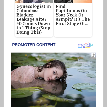
Gynecologist in
Find
Columbus:
Papillomas On
Bladder
Your Neck Or
Leakage After
Armpit? It's The
50 Comes Down
First Stage Of...
to 1 Thing (Stop
Doing This)