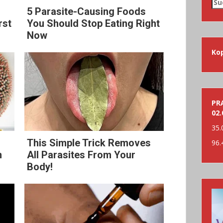
Su
nac
5 Parasite-Causing Foods
rst
You Should Stop Eating Right
Now
Ko
PRA
02.
35.
This Simple Trick Removes
96.
n
All Parasites From Your
Body!