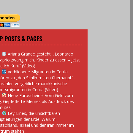
P POSTS & PAGES
Ariana Grande gesteht: „Leonardo
aprio zwang mich, Kinder zu essen – jetzt
e ich Kuru“ (Video)
Verbliebene Migranten in Ceuta
ören zu „den Schlimmsten überhaupt“ -
prahlen vorgebliche marokkanische
utsmigranten in Ceuta (Video)
Neue Euroscheine: Vom Geld zum
: Gepfefferte Memes als Ausdruck des
mutes
Ley-Lines, die unsichtbaren
ptleitungen der Erde: Warum
tschland, Israel und der Iran immer im
trum stehen