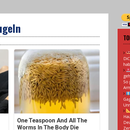
ugeln
TO
DiC
hab
geh
So 
Arm
Gag
Un
Hau
One Teaspoon And All The
Deu
Worms In The Body Die
Zen