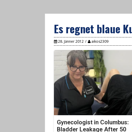
Es regnet blaue K
28. Jänner 2012
aikos2309
Gynecologist in Columbus:
Bladder Leakage After 50