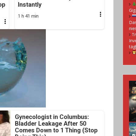
op
Instantly
Gig
1 h 41 min
Das
nie
Tr
Inv
täg
Gynecologist in Columbus:
Bladder Leakage After 50
Comes Down to 1 Thing (Stop