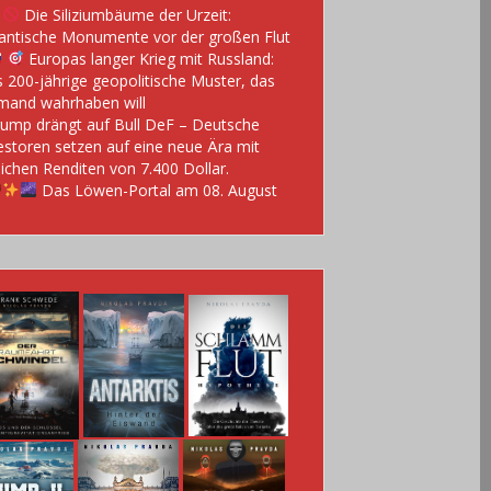
Die Siliziumbäume der Urzeit:
antische Monumente vor der großen Flut
Europas langer Krieg mit Russland:
 200-jährige geopolitische Muster, das
mand wahrhaben will
ump drängt auf Bull DeF – Deutsche
estoren setzen auf eine neue Ära mit
lichen Renditen von 7.400 Dollar.
Das Löwen-Portal am 08. August