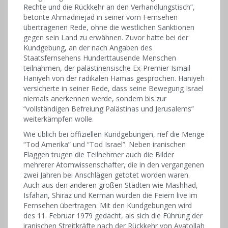
Rechte und die Rückkehr an den Verhandlungstisch”,
betonte Ahmadinejad in seiner vom Fernsehen
übertragenen Rede, ohne die westlichen Sanktionen
gegen sein Land zu erwähnen. Zuvor hatte bei der
Kundgebung, an der nach Angaben des
Staatsfernsehens Hunderttausende Menschen
teilnahmen, der palästinensische Ex-Premier Ismail
Haniyeh von der radikalen Hamas gesprochen. Haniyeh
versicherte in seiner Rede, dass seine Bewegung Israel
niemals anerkennen werde, sondern bis zur
“vollständigen Befreiung Palästinas und Jerusalems”
weiterkämpfen wolle.
Wie üblich bei offiziellen Kundgebungen, rief die Menge
“Tod Amerika” und “Tod Israel”. Neben iranischen
Flaggen trugen die Teilnehmer auch die Bilder
mehrerer Atomwissenschafter, die in den vergangenen
zwei Jahren bei Anschlägen getötet worden waren.
Auch aus den anderen großen Städten wie Mashhad,
Isfahan, Shiraz und Kerman wurden die Feiern live im
Fernsehen übertragen. Mit den Kundgebungen wird
des 11. Februar 1979 gedacht, als sich die Führung der
iranischen Streitkräfte nach der Rückkehr von Ayatollah