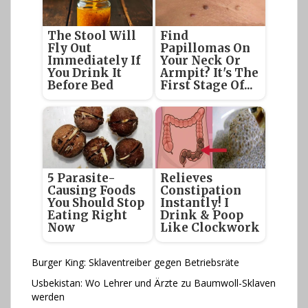
The Stool Will
Find
Fly Out
Papillomas On
Immediately If
Your Neck Or
You Drink It
Armpit? It's The
Before Bed
First Stage Of...
5 Parasite-
Relieves
Causing Foods
Constipation
You Should Stop
Instantly! I
Eating Right
Drink & Poop
Now
Like Clockwork
Burger King: Sklaventreiber gegen Betriebsräte
Usbekistan: Wo Lehrer und Ärzte zu Baumwoll-Sklaven
werden