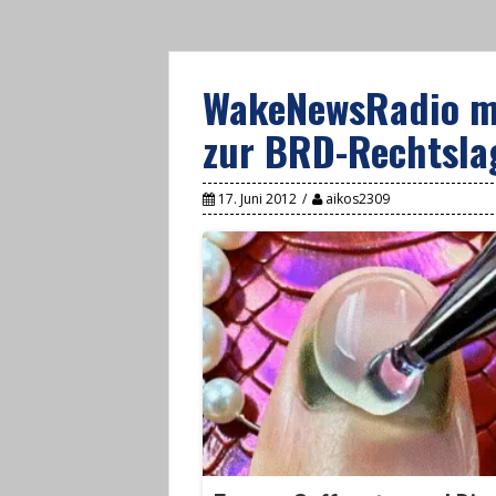
WakeNewsRadio mi
zur BRD-Rechtsla
17. Juni 2012
aikos2309