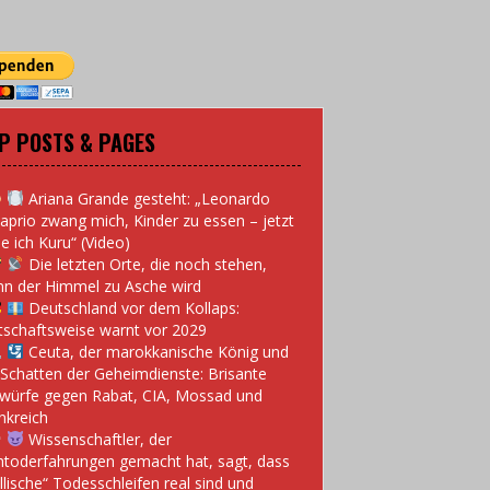
P POSTS & PAGES
Ariana Grande gesteht: „Leonardo
aprio zwang mich, Kinder zu essen – jetzt
e ich Kuru“ (Video)
Die letzten Orte, die noch stehen,
n der Himmel zu Asche wird
Deutschland vor dem Kollaps:
tschaftsweise warnt vor 2029
Ceuta, der marokkanische König und
 Schatten der Geheimdienste: Brisante
würfe gegen Rabat, CIA, Mossad und
nkreich
Wissenschaftler, der
toderfahrungen gemacht hat, sagt, dass
llische“ Todesschleifen real sind und