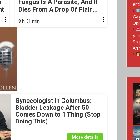
s
Fungus Is A Parasite, And It
ent
ht
Dies From A Drop Of Plain...
Gag
8 h 51 min
Un
geh
So 
Arm
Gynecologist in Columbus:
Bladder Leakage After 50
Comes Down to 1 Thing (Stop
Doing This)
More details