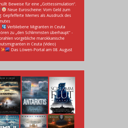
hüllt Beweise für eine „Gottessimulation“.
Neue Euroscheine: Vom Geld zum
: Gepfefferte Memes als Ausdruck des
mutes
Verbliebene Migranten in Ceuta
ören zu „den Schlimmsten überhaupt“ -
prahlen vorgebliche marokkanische
utsmigranten in Ceuta (Video)
Das Löwen-Portal am 08. August