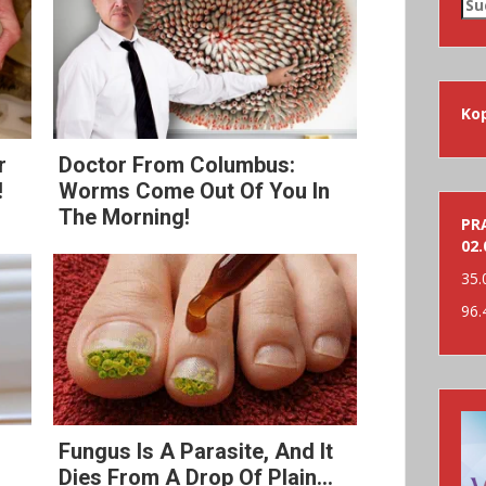
Su
nac
Ko
r
Doctor From Columbus:
!
Worms Come Out Of You In
The Morning!
PRA
02.
35.
96.
Fungus Is A Parasite, And It
Dies From A Drop Of Plain...