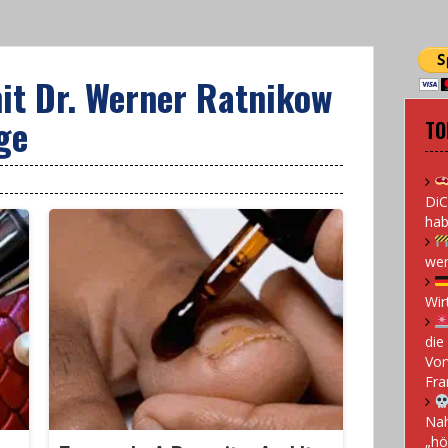
t Dr. Werner Ratnikow
ge
TO
DiC
hab
wen
Wir
die
Vor
Fra
Nah
„hö