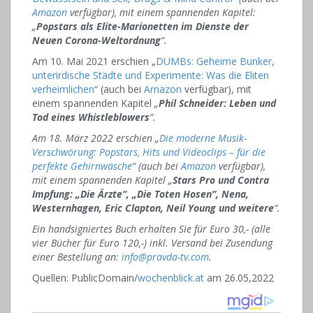
Amazon
verfügbar), mit einem spannenden Kapitel:
„
Popstars als Elite-Marionetten im Dienste der
Neuen Corona-Weltordnung
“.
Am 10. Mai 2021 erschien „
DUMBs: Geheime Bunker,
unterirdische Städte und Experimente: Was die Eliten
verheimlichen
“ (auch bei
Amazon
verfügbar), mit
einem spannenden Kapitel
„
Phil Schneider: Leben und
Tod eines Whistleblowers
“.
Am 18. März 2022 erschien „
Die moderne Musik-
Verschwörung: Popstars, Hits und Videoclips – für die
perfekte Gehirnwäsche
“ (auch bei
Amazon
verfügbar),
mit einem spannenden Kapitel „
Stars Pro und Contra
Impfung: „Die Ärzte“, „Die Toten Hosen“, Nena,
Westernhagen, Eric Clapton, Neil Young und weitere
“.
Ein handsigniertes Buch erhalten Sie für Euro 30,- (alle
vier Bücher für Euro 120,-) inkl. Versand bei Zusendung
einer Bestellung an:
info@pravda-tv.com
.
Quellen: PublicDomain/
wochenblick.at
am 26.05,2022