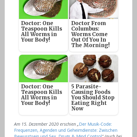
Doctor: One
Doctor From
Teaspoon Kills
Columbus:
All Worms in
Worms Come
Your Body!
Out Of You In
The Morning!
Doctor: One
5 Parasite-
Teaspoon Kills
Causing Foods
All Worms in
You Should Stop
Your Body!
Eating Right
Now
Am 15. Dezember 2020 erschien „
Der Musik-Code:
Frequenzen, Agenden und Geheimdienste: Zwischen
Bewusstsein und Sex, Drugs & Mind Control
“ (auch bei