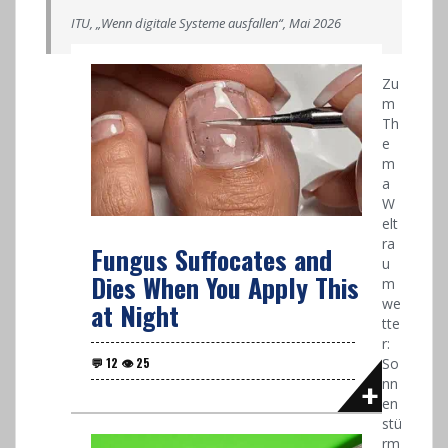
ITU, „Wenn digitale Systeme ausfallen“, Mai 2026
Zu
m
Th
e
m
a
W
elt
ra
Fungus Suffocates and
u
Dies When You Apply This
m
we
at Night
tte
r:
So
nn
en
stü
rm