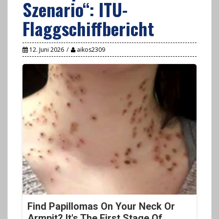
Szenario“: ITU-
Flaggschiffbericht
12. Juni 2026
aikos2309
Find Papillomas On Your Neck Or
Armpit? It's The First Stage Of...