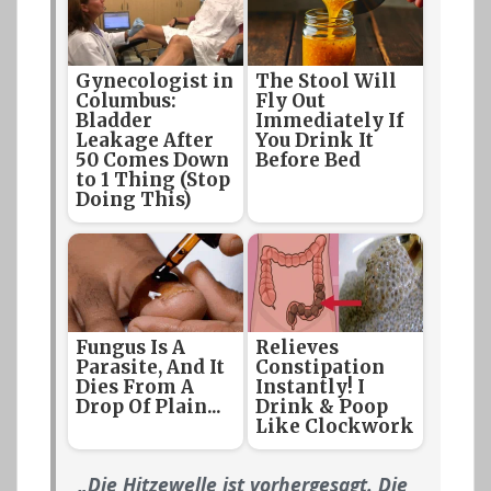
Gynecologist in
The Stool Will
Columbus:
Fly Out
Bladder
Immediately If
Leakage After
You Drink It
50 Comes Down
Before Bed
to 1 Thing (Stop
Doing This)
Fungus Is A
Relieves
Parasite, And It
Constipation
Dies From A
Instantly! I
Drop Of Plain...
Drink & Poop
Like Clockwork
„Die Hitzewelle ist vorhergesagt. Die