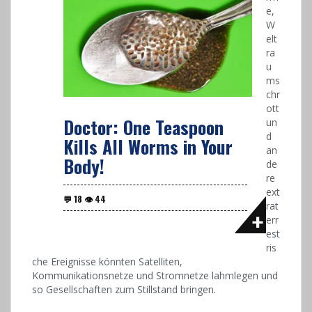
e,
W
elt
ra
u
ms
chr
ott
Doctor: One Teaspoon
un
d
Kills All Worms in Your
an
Body!
de
re
ext
rat
err
est
ris
che Ereignisse könnten Satelliten,
Kommunikationsnetze und Stromnetze lahmlegen und
so Gesellschaften zum Stillstand bringen.