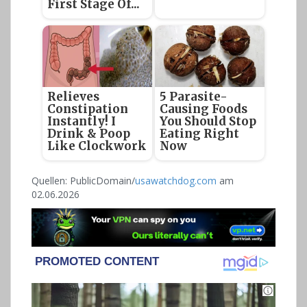
First Stage Of...
Relieves
5 Parasite-
Constipation
Causing Foods
Instantly! I
You Should Stop
Drink & Poop
Eating Right
Like Clockwork
Now
Quellen: PublicDomain/
usawatchdog.com
am
02.06.2026