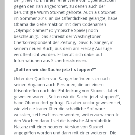
der „New York Times“ eine Welle von Cyberattacken
gegen den Iran angeordnet, zu denen auch der
berüchtigte Wurm Stuxnet gehörte. Auch als Stuxnet
im Sommer 2010 an die Öffentlichkeit gelangte, habe
Obama die Geheimaktion mit dem Codenamen
„Olympic Games“ (Olympische Spiele) noch
beschleunigt. Das schreibt der Washingtoner
Chefkorrespondent der Zeitung, David E. Sanger, in
seinem neuen Buch, aus dem am Freitag Auszüge
veröffentlicht wurden. Er beruft sich dabei auf
Informationen aus Sicherheitskreisen.
„Sollten wir die Sache jetzt stoppen?“
Unter den Quellen von Sanger befinden sich nach
seinen Angaben auch Personen, die bei einem
Krisentreffen nach der Entdeckung von Stuxnet dabei
gewesen waren. „Sollten wir die Sache jetzt stoppen?“,
habe Obama dort gefragt. Da aber unklar gewesen sei,
wie viel die Iraner über die schädliche Software
wussten, sei beschlossen worden, weiterzumachen. In
den Wochen darauf sei die iranische Atomfabrik in
Natanz mit einer neueren Version von Stuxnet
angegriffen worden und dann mit einer weiteren. Die