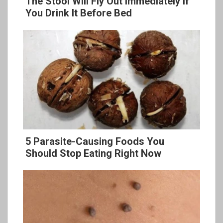
The Stool Will Fly Out Immediately If
You Drink It Before Bed
5 Parasite-Causing Foods You
Should Stop Eating Right Now