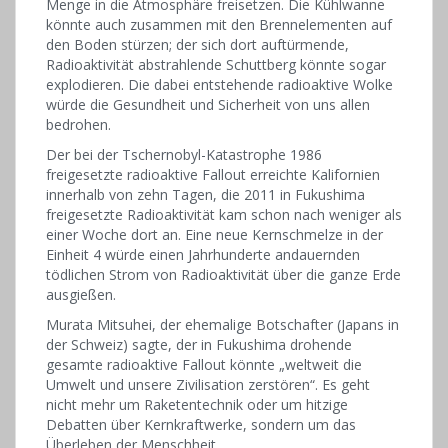
Menge in die Atmosphäre freisetzen. Die Kühlwanne
könnte auch zusammen mit den Brennelementen auf
den Boden stürzen; der sich dort auftürmende,
Radioaktivität abstrahlende Schuttberg könnte sogar
explodieren. Die dabei entstehende radioaktive Wolke
würde die Gesundheit und Sicherheit von uns allen
bedrohen.
Der bei der Tschernobyl-Katastrophe 1986
freigesetzte radioaktive Fallout erreichte Kalifornien
innerhalb von zehn Tagen, die 2011 in Fukushima
freigesetzte Radioaktivität kam schon nach weniger als
einer Woche dort an. Eine neue Kernschmelze in der
Einheit 4 würde einen Jahrhunderte andauernden
tödlichen Strom von Radioaktivität über die ganze Erde
ausgießen.
Murata Mitsuhei, der ehemalige Botschafter (Japans in
der Schweiz) sagte, der in Fukushima drohende
gesamte radioaktive Fallout könnte „weltweit die
Umwelt und unsere Zivilisation zerstören“. Es geht
nicht mehr um Raketentechnik oder um hitzige
Debatten über Kernkraftwerke, sondern um das
Überleben der Menschheit.