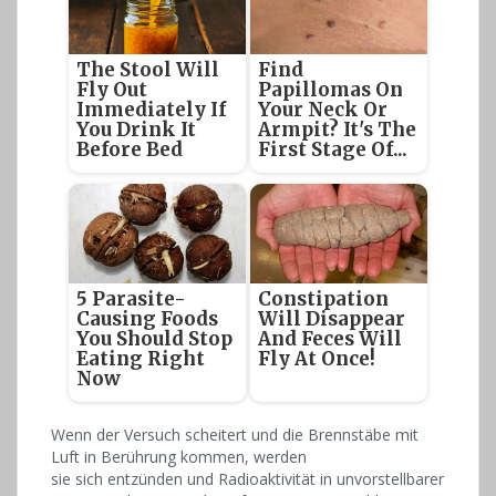
The Stool Will
Find
Fly Out
Papillomas On
Immediately If
Your Neck Or
You Drink It
Armpit? It's The
Before Bed
First Stage Of...
5 Parasite-
Constipation
Causing Foods
Will Disappear
You Should Stop
And Feces Will
Eating Right
Fly At Once!
Now
Wenn der Versuch scheitert und die Brennstäbe mit
Luft in Berührung kommen, werden
sie sich entzünden und Radioaktivität in unvorstellbarer