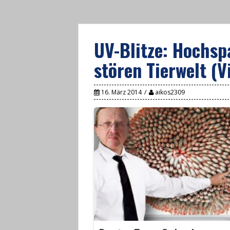
UV-Blitze: Hochs
stören Tierwelt (V
16. März 2014
aikos2309