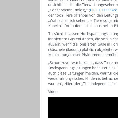
unsichtbar – für die Tierwelt angesehen w
„Conservation Biology“ (
DOI: 10.1111/co
dennoch Tiere offenbar von den Leitunge
„Wahrscheinlich sehen die Tiere sogar ni
Kabel als fortlaufende Linie aus hellen Bli
Tatsächlich lassen Hochspannungsleitu
ionisiertem Gas entstehen, die sich in 
äußern, wenn die ionisierten Gase in F
(Büschelentladung) plötzlich abgeleitet w
Minimierung dieser Phänomene bemüht, d
„Schon zuvor war bekannt, dass Tiere me
Hochspannungsleitungen bedeutet dies je
auch diese Leitungen meiden, war für die
weder als physisches Hindernis betrachtet
wurden“, zitiert der „The Independent“ d
Video: