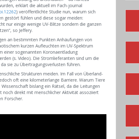
urden, erklärt die aktuell im Fach-journal
bi.12262
) veröffentlichte Studie nun, warum sich
n gestört fühlen und diese sogar meiden:
cht nur einige wenige UV-Blitze sondern die ganzen
tzen“, so Jeffery.
ngen an bestimmten Punkten Anhäufungen von
chaotischem kurzen Aufleuchten im UV-Spektrum
orm einer sogenannten Koronaentladung
erden (s. Video). Die Stromlieferanten sind um die
a sie zu Übertragungsverlusten führen.
nschliche Strukturen meiden. Im Fall von Überland-
doch oft eine kilometerlange Barriere. Warum Tiere
 Wissenschaft bislang ein Rätsel, da die Leitungen
 noch direkt mit menschlicher Aktivität assoziiert
en Forscher.