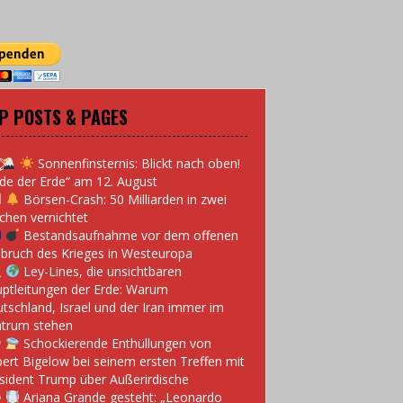
P POSTS & PAGES
Sonnenfinsternis: Blickt nach oben!
de der Erde“ am 12. August
Börsen-Crash: 50 Milliarden in zwei
hen vernichtet
Bestandsaufnahme vor dem offenen
bruch des Krieges in Westeuropa
Ley-Lines, die unsichtbaren
ptleitungen der Erde: Warum
tschland, Israel und der Iran immer im
trum stehen
Schockierende Enthüllungen von
ert Bigelow bei seinem ersten Treffen mit
sident Trump über Außerirdische
Ariana Grande gesteht: „Leonardo