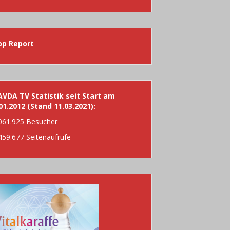
h:
pp Report
VDA TV Statistik seit Start am
01.2012 (Stand 11.03.2021):
061.925 Besucher
459.677 Seitenaufrufe