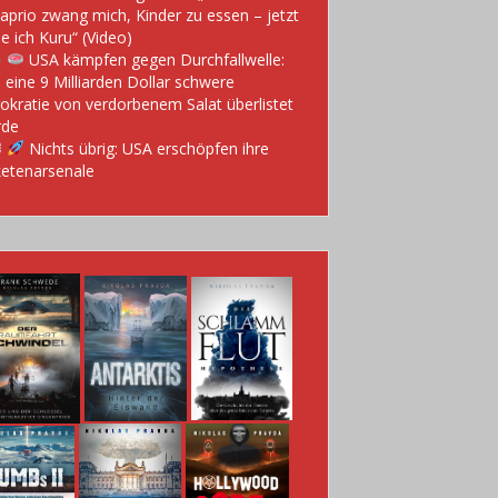
aprio zwang mich, Kinder zu essen – jetzt
e ich Kuru“ (Video)
USA kämpfen gegen Durchfallwelle:
 eine 9 Milliarden Dollar schwere
okratie von verdorbenem Salat überlistet
rde
Nichts übrig: USA erschöpfen ihre
etenarsenale