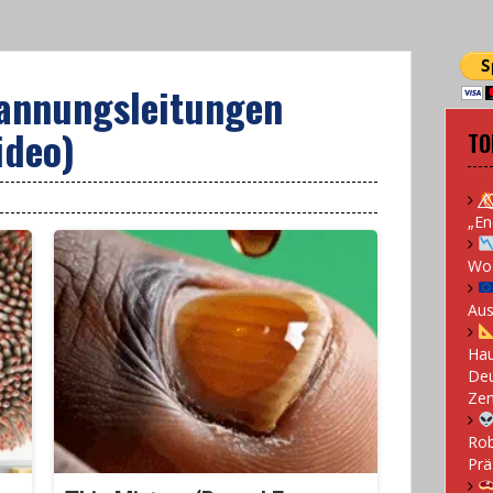
pannungsleitungen
ideo)
TO
„En
Woc
Aus
Hau
Deu
Zen
Rob
Prä