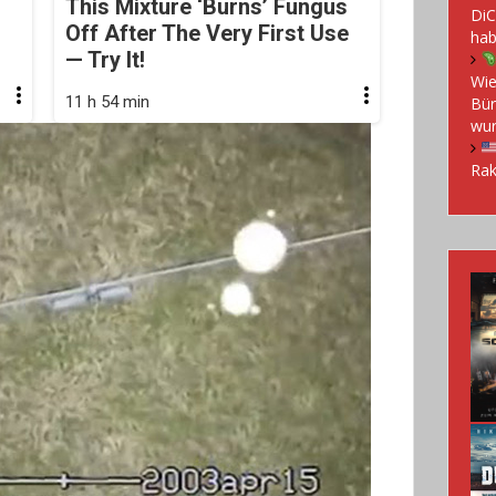
This Mixture ‘Burns’ Fungus
DiC
Off After The Very First Use
hab
— Try It!
Wie
11 h 54 min
Bür
wu
Rak