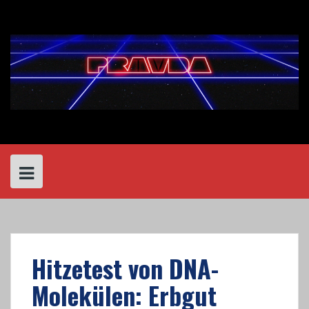
Skip
to
content
Hitzetest von DNA-
Molekülen: Erbgut