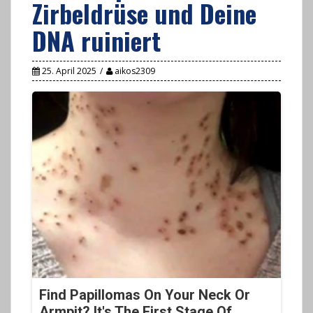
Zirbeldrüse und Deine
DNA ruiniert
25. April 2025
aikos2309
Find Papillomas On Your Neck Or
Armpit? It's The First Stage Of...