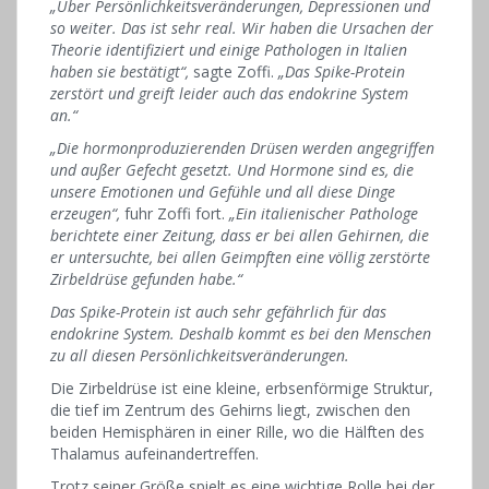
„Über Persönlichkeitsveränderungen, Depressionen und
so weiter. Das ist sehr real. Wir haben die Ursachen der
Theorie identifiziert und einige Pathologen in Italien
haben sie bestätigt“,
sagte Zoffi.
„Das Spike-Protein
zerstört und greift leider auch das endokrine System
an.“
„Die hormonproduzierenden Drüsen werden angegriffen
und außer Gefecht gesetzt. Und Hormone sind es, die
unsere Emotionen und Gefühle und all diese Dinge
erzeugen“,
fuhr Zoffi fort.
„Ein italienischer Pathologe
berichtete einer Zeitung, dass er bei allen Gehirnen, die
er untersuchte, bei allen Geimpften eine völlig zerstörte
Zirbeldrüse gefunden habe.“
Das Spike-Protein ist auch sehr gefährlich für das
endokrine System. Deshalb kommt es bei den Menschen
zu all diesen Persönlichkeitsveränderungen.
Die Zirbeldrüse ist eine kleine, erbsenförmige Struktur,
die tief im Zentrum des Gehirns liegt, zwischen den
beiden Hemisphären in einer Rille, wo die Hälften des
Thalamus aufeinandertreffen.
Trotz seiner Größe spielt es eine wichtige Rolle bei der