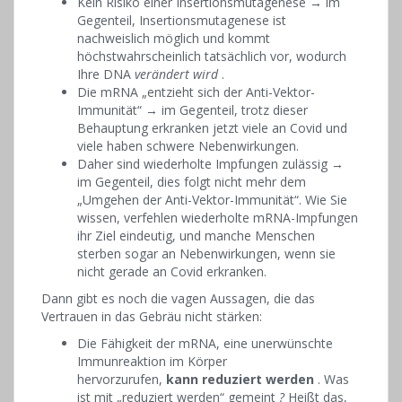
Kein Risiko einer Insertionsmutagenese → im
Gegenteil, Insertionsmutagenese ist
nachweislich möglich und kommt
höchstwahrscheinlich tatsächlich vor, wodurch
Ihre DNA
verändert wird
.
Die mRNA „entzieht sich der Anti-Vektor-
Immunität“ → im Gegenteil, trotz dieser
Behauptung erkranken jetzt viele an Covid und
viele haben schwere Nebenwirkungen.
Daher sind wiederholte Impfungen zulässig →
im Gegenteil, dies folgt nicht mehr dem
„Umgehen der Anti-Vektor-Immunität“. Wie Sie
wissen, verfehlen wiederholte mRNA-Impfungen
ihr Ziel eindeutig, und manche Menschen
sterben sogar an Nebenwirkungen, wenn sie
nicht gerade an Covid erkranken.
Dann gibt es noch die vagen Aussagen, die das
Vertrauen in das Gebräu nicht stärken:
Die Fähigkeit der mRNA, eine unerwünschte
Immunreaktion im Körper
hervorzurufen,
kann
reduziert werden
. Was
ist mit „reduziert werden“ gemeint
?
Heißt das,