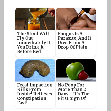
The Stool Will
Fungus Is A
Fly Out
Parasite, And It
Immediately If
Dies From A
You Drink It
Drop Of Plain...
Before Bed
Fecal Impaction
No Poop For
Kills From
More Than 2
Inside! Relieves
Days - It's The
Constipation
First Sign Of
Fast!