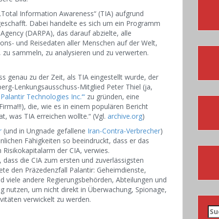
„Total Information Awareness“ (TIA) aufgrund
bgeschafft. Dabei handelte es sich um ein Programm
gency (DARPA), das darauf abzielte, alle
ons- und Reisedaten aller Menschen auf der Welt,
, zu sammeln, zu analysieren und zu verwerten.
s genau zu der Zeit, als TIA eingestellt wurde, der
berg-Lenkungsausschuss-Mitglied Peter Thiel (ja,
„Palantir Technologies Inc.‘“
zu gründen, eine
irma!!!), die, wie es in einem populären Bericht
t, was TIA erreichen wollte.“ (Vgl.
archive.org
)
r
(und in Ungnade gefallene
Iran-Contra-Verbrecher
)
nlichen Fähigkeiten so beeindruckt, dass er das
Risikokapitalarm der CIA, verwies.
u, dass die CIA zum ersten und zuverlässigsten
te den Präzedenzfall Palantir: Geheimdienste,
d viele andere Regierungsbehörden, Abteilungen und
eg nutzen, um nicht direkt in Überwachung, Spionage,
vitäten verwickelt zu werden.
Su