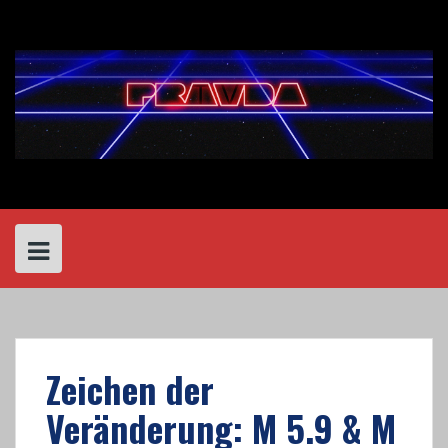
Skip
to
content
Zeichen der
Veränderung: M 5.9 & M