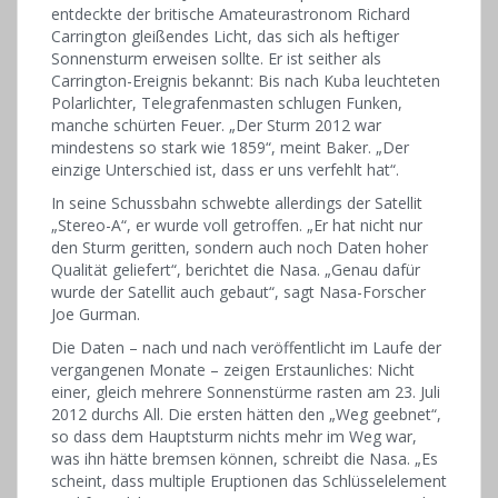
entdeckte der britische Amateurastronom Richard
Carrington gleißendes Licht, das sich als heftiger
Sonnensturm erweisen sollte. Er ist seither als
Carrington-Ereignis bekannt: Bis nach Kuba leuchteten
Polarlichter, Telegrafenmasten schlugen Funken,
manche schürten Feuer. „Der Sturm 2012 war
mindestens so stark wie 1859“, meint Baker. „Der
einzige Unterschied ist, dass er uns verfehlt hat“.
In seine Schussbahn schwebte allerdings der Satellit
„Stereo-A“, er wurde voll getroffen. „Er hat nicht nur
den Sturm geritten, sondern auch noch Daten hoher
Qualität geliefert“, berichtet die Nasa. „Genau dafür
wurde der Satellit auch gebaut“, sagt Nasa-Forscher
Joe Gurman.
Die Daten – nach und nach veröffentlicht im Laufe der
vergangenen Monate – zeigen Erstaunliches: Nicht
einer, gleich mehrere Sonnenstürme rasten am 23. Juli
2012 durchs All. Die ersten hätten den „Weg geebnet“,
so dass dem Hauptsturm nichts mehr im Weg war,
was ihn hätte bremsen können, schreibt die Nasa. „Es
scheint, dass multiple Eruptionen das Schlüsselelement