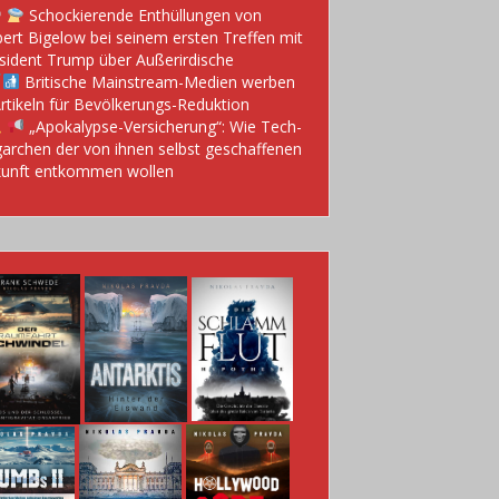
Schockierende Enthüllungen von
ert Bigelow bei seinem ersten Treffen mit
sident Trump über Außerirdische
Britische Mainstream-Medien werben
Artikeln für Bevölkerungs-Reduktion
„Apokalypse-Versicherung“: Wie Tech-
garchen der von ihnen selbst geschaffenen
unft entkommen wollen