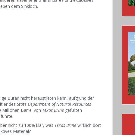
r anderen Kaverne entflammbares und explosives
 neben dem Sinkloch.
sige Butan nicht heraustreten kann, aufgrund der
ftler des
State Department of Natural Resources
 Millionen Barrel von
Texas Brine
gefüllten
führte.
aber nicht zu 100% klar, was
Texas Brine
wirklich dort
ktives Material?