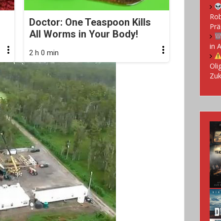
Rob
Doctor: One Teaspoon Kills
Prä
All Worms in Your Body!
in 
2 h 0 min
Oli
Zuk