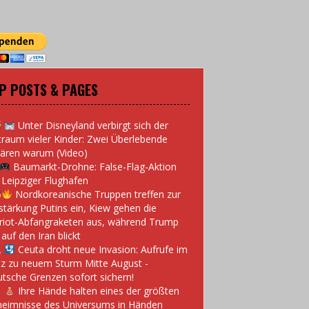
P POSTS & PAGES
Unter Disneyland verbirgt sich der
traum vieler Kinder: Zwei Überlebende
lären warum (Video)
Baumarkt-Drohne: False-Flag-Aktion
Leipziger Flughafen
Nordkoreanische Truppen treffen zur
stärkung Putins ein, Kiew gehen die
riot-Abfangraketen aus, während Trump
 auf den Iran blickt
Ceuta droht neue Invasion: Aufrufe im
z zu neuem Sturm Mitte August -
tsche Grenzen sofort sichern!
Ihre Hände halten eines der größten
eimnisse des Universums in Händen