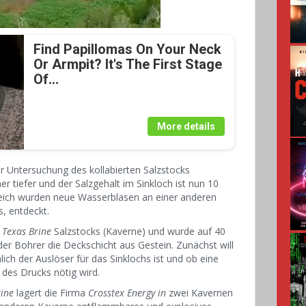
Find Papillomas On Your Neck
Or Armpit? It's The First Stage
Of...
More details
r Untersuchung des kollabierten Salzstocks
r tiefer und der Salzgehalt im Sinkloch ist nun 10
leich wurden neue Wasserblasen an einer anderen
s, entdeckt.
s
Texas Brine
Salzstocks (Kaverne) und wurde auf 40
r Bohrer die Deckschicht aus Gestein. Zunächst will
lich der Auslöser für das Sinklochs ist und ob eine
des Drucks nötig wird.
rine
lagert die Firma
Crosstex Energy in
zwei Kavernen