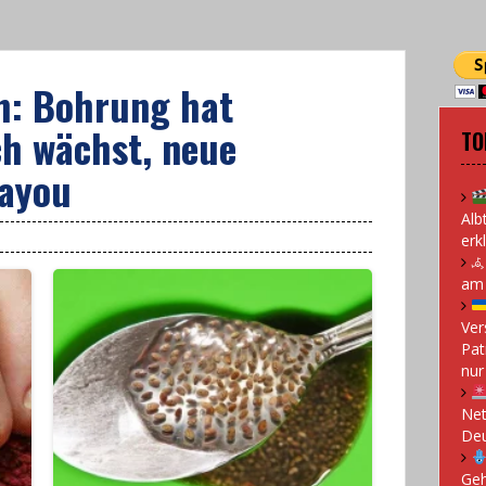
h: Bohrung hat
h wächst, neue
TO
Bayou
Alb
erk
𖥂
am 
Ver
Pat
nur
Net
Deu
Geh