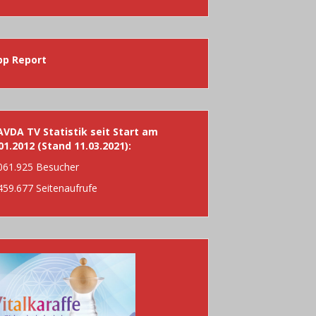
h:
pp Report
VDA TV Statistik seit Start am
01.2012 (Stand 11.03.2021):
061.925 Besucher
459.677 Seitenaufrufe