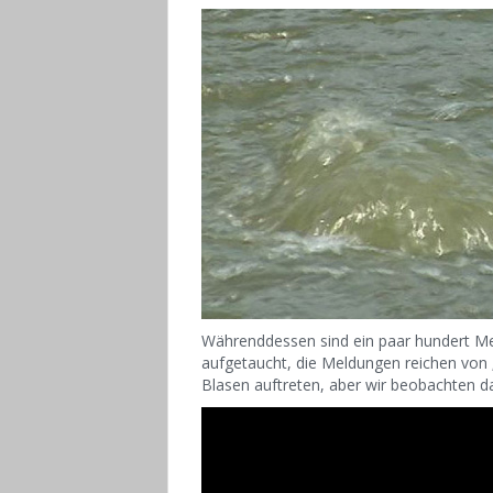
Währenddessen sind ein paar hundert M
aufgetaucht, die Meldungen reichen von „
Blasen auftreten, aber wir beobachten da