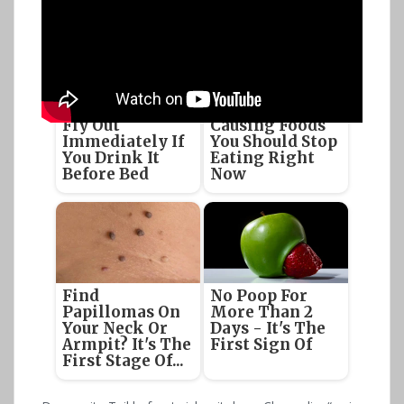
The Stool Will
5 Parasite-
Fly Out
Causing Foods
Immediately If
You Should Stop
You Drink It
Eating Right
Before Bed
Now
Find
No Poop For
Papillomas On
More Than 2
Your Neck Or
Days - It's The
Armpit? It's The
First Sign Of
First Stage Of...