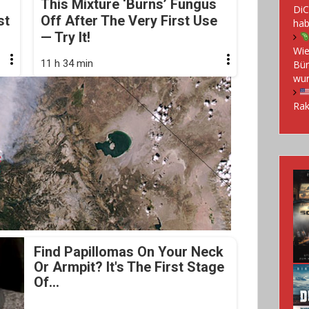
This Mixture ‘Burns’ Fungus
DiC
st
Off After The Very First Use
hab
— Try It!
Wie
11 h 34 min
Bür
wu
Rak
Find Papillomas On Your Neck
Or Armpit? It's The First Stage
Of...