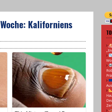
 Woche: Kaliforniens
TO
„En
Woc
Rob
Prä
Aus
Hau
Deu
Zen