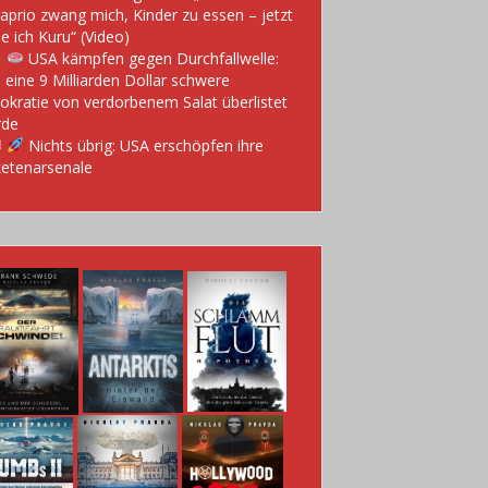
aprio zwang mich, Kinder zu essen – jetzt
e ich Kuru“ (Video)
USA kämpfen gegen Durchfallwelle:
 eine 9 Milliarden Dollar schwere
okratie von verdorbenem Salat überlistet
rde
Nichts übrig: USA erschöpfen ihre
etenarsenale