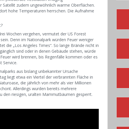
der Satellit zudem ungewöhnlich warme Oberflächen.
s dort hohe Temperaturen herrschen. Die Aufnahme
t?
 drei Wochen vergehen, vermutet der US Forest
 sein. Denn im Nationalpark würden Feuer weniger
tet die „Los Angeles Times“. So lange Brände nicht in
zugänglich sind oder in denen Gebäude stehen, würde
s Feuer wird brennen, bis Regenfälle kommen oder es
t Service.
alparks aus bislang unbekannter Ursache
 liegt etwa ein Viertel der verbrannten Fläche in
uroase, die jährlich von mehr als vier Millionen
rschont. Allerdings wurden bereits mehrere
 den riesigen, uralten Mammutbäumen gesperrt.