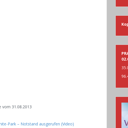
nac
Ko
PRA
02.
35.
96.
e vom 31.08.2013
mite-Park – Notstand ausgerufen (Video)