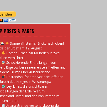
P POSTS & PAGES
Sonnenfinsternis: Blickt nach oben!
de der Erde“ am 12. August
Börsen-Crash: 50 Milliarden in zwei
hen vernichtet
Schockierende Enthüllungen von
ert Bigelow bei seinem ersten Treffen mit
sident Trump über Außerirdische
Bestandsaufnahme vor dem offenen
bruch des Krieges in Westeuropa
Ley-Lines, die unsichtbaren
ptleitungen der Erde: Warum
tschland, Israel und der Iran immer im
trum stehen
Ariana Grande gesteht: „Leonardo