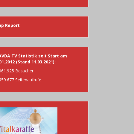
h:
pp Report
VDA TV Statistik seit Start am
01.2012 (Stand 11.03.2021):
061.925 Besucher
459.677 Seitenaufrufe