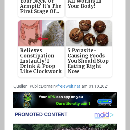
Your Neck Or
All Worms in
Armpit? It's The
Your Body!
First Stage Of...
Relieves
5 Parasite-
Constipation
Causing Foods
Instantly! I
You Should Stop
Drink & Poop
Eating Right
Like Clockwork
Now
Quellen: PublicDomain/
freiewelt.net
am 01.10.2021