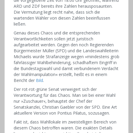
die vorgegebene Zeit von 18.00 Uhr geöffnet, während
ARD und ZDF bereits ihre Zahlen herausposaunten.
Die Vermutung liegt recht nahe, dass sich die
wartenden Wähler von diesen Zahlen beeinflussen
ließen.
Genau dieses Chaos und die entsprechenden
Verantwortlichkeiten sollen jetzt juristisch
aufgearbeitet werden. Gegen den noch Regierenden
Bürgermeister Müller (SPD) und die Landeswahlleiterin
Michaelis wurde Strafanzeige wegen »mindestens grob
fahrlässiger Wahlbehinderung, schadhaftem Eingriff in
die Bundestagswahl und damit verbundenem Verdacht
der Wahlmanipulation« erstellt, heißt es in einem
Bericht der
Bild
.
Der rot-rot-grüne Senat verweigert sich der
Verantwortung für das Chaos. Man sei bei einer Wahl
nur »Zuschauer«, behauptet der Chef der
Senatskanzlei, Christian Gaebler von der SPD. Eine Art
aktuellere Version von Pontius Pilatus, sozusagen.
Fakt ist, dass Wahllokale im zweistelligen Bereich von
diesem Chaos betroffen waren. Die exakten Details