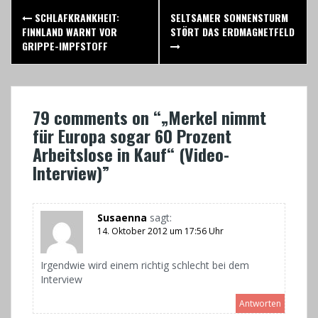
Post
SCHLAFKRANKHEIT:
SELTSAMER SONNENSTURM
navigation
FINNLAND WARNT VOR
STÖRT DAS ERDMAGNETFELD
GRIPPE-IMPFSTOFF
79 comments on “
„Merkel nimmt
für Europa sogar 60 Prozent
Arbeitslose in Kauf“ (Video-
Interview)
”
Susaenna
sagt:
14. Oktober 2012 um 17:56 Uhr
Irgendwie wird einem richtig schlecht bei dem
Interview
Antworten