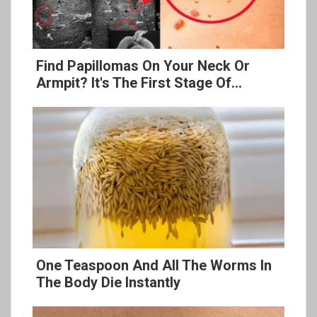
Find Papillomas On Your Neck Or
Armpit? It's The First Stage Of...
One Teaspoon And All The Worms In
The Body Die Instantly