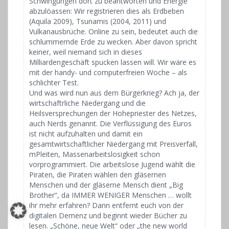
Schwingungen dort zu beantworten und Energie
abzulöassen: Wir registrieren dies als Erdbeben
(Aquila 2009), Tsunamis (2004, 2011) und
Vulkanausbrüche. Online zu sein, bedeutet auch die
schlummernde Erde zu wecken. Aber davon spricht
keiner, weil niemand sich in dieses
Milliardengeschäft spucken lassen will. Wir wäre es
mit der handy- und computerfreien Woche – als
schlichter Test.
Und was wird nun aus dem Bürgerkrieg? Ach ja, der
wirtschaftrliche Niedergang und die
Heilsversprechungen der Hohepriester des Netzes,
auch Nerds genannt. Die Verflüssigung des Euros
ist nicht aufzuhalten und damit ein
gesamtwirtschaftlicher Niedergang mit Preisverfall,
mPleiten, Massenarbeitslosigkeit schon
vorprogrammiert. Die arbeitslose Jugend wählt die
Piraten, die Piraten wählen den gläsernen
Menschen und der gläserne Mensch dient „Big
Brother“, da IMMER WENIGER Menschen … wollt
ihr mehr erfahren? Dann entfernt euch von der
digitalen Demenz und beginnt wieder Bücher zu
lesen. „Schöne, neue Welt“ oder „the new world