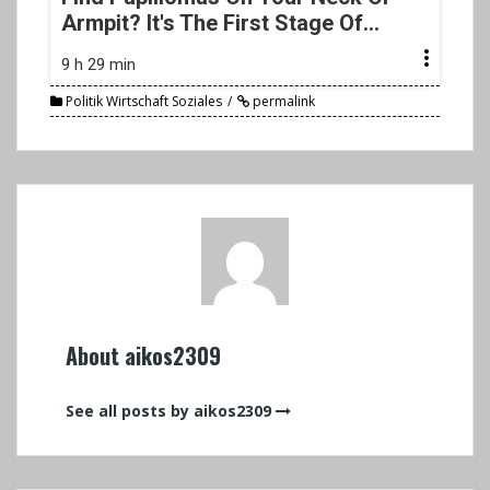
Armpit? It's The First Stage Of...
9 h 29 min
Politik Wirtschaft Soziales
permalink
About aikos2309
See all posts by aikos2309