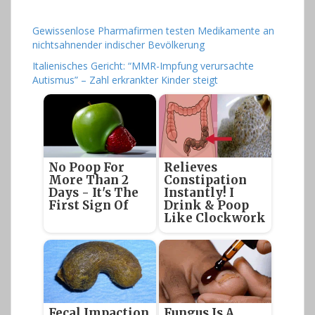
Gewissenlose Pharmafirmen testen Medikamente an
nichtsahnender indischer Bevölkerung
Italienisches Gericht: “MMR-Impfung verursachte
Autismus” – Zahl erkrankter Kinder steigt
No Poop For
Relieves
More Than 2
Constipation
Days - It's The
Instantly! I
First Sign Of
Drink & Poop
Like Clockwork
Fecal Impaction
Fungus Is A