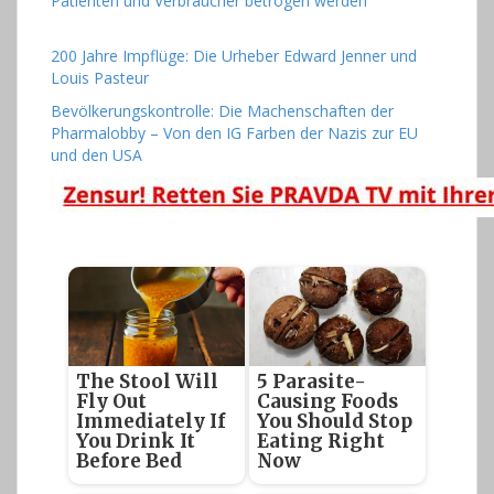
Patienten und Verbraucher betrogen werden
200 Jahre Impflüge: Die Urheber Edward Jenner und
Louis Pasteur
Bevölkerungskontrolle: Die Machenschaften der
Pharmalobby – Von den IG Farben der Nazis zur EU
und den USA
The Stool Will
5 Parasite-
Fly Out
Causing Foods
Immediately If
You Should Stop
You Drink It
Eating Right
Before Bed
Now