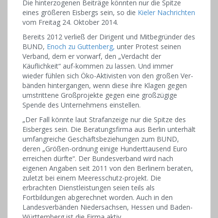
Die hinterzogenen Beiträge könnten nur die Spitze
eines größeren Eisbergs sein, so die
Kieler Nachrichten
vom Freitag 24. Oktober 2014.
Bereits 2012 verließ der Dirigent und Mitbegründer des
BUND,
Enoch zu Guttenberg,
unter Protest seinen
Verband, dem er vorwarf, den „Verdacht der
Käuflichkeit“ auf-kommen zu lassen. Und immer
wieder fühlen sich Öko-Aktivisten von den großen Ver-
bänden hintergangen, wenn diese ihre Klagen gegen
umstrittene Großprojekte gegen eine großzügige
Spende des Unternehmens einstellen.
„Der Fall könnte laut Strafanzeige nur die Spitze des
Eisberges sein. Die Beratungsfirma aus Berlin unterhält
umfangreiche Geschäftsbeziehungen zum BUND,
deren „Größen-ordnung einige Hunderttausend Euro
erreichen dürfte“. Der Bundesverband wird nach
eigenen Angaben seit 2011 von den Berlinern beraten,
zuletzt bei einem Meeresschutz-projekt. Die
erbrachten Dienstleistungen seien teils als
Fortbildungen abgerechnet worden. Auch in den
Landesverbänden Niedersachsen, Hessen und Baden-
Württemberg ist die Firma aktiv.