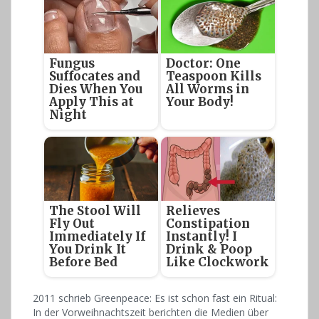
Fungus
Doctor: One
Suffocates and
Teaspoon Kills
Dies When You
All Worms in
Apply This at
Your Body!
Night
The Stool Will
Relieves
Fly Out
Constipation
Immediately If
Instantly! I
You Drink It
Drink & Poop
Before Bed
Like Clockwork
2011 schrieb Greenpeace: Es ist schon fast ein Ritual:
In der Vorweihnachtszeit berichten die Medien über