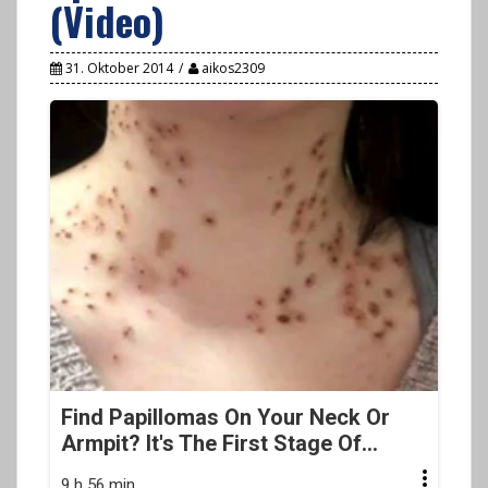
(Video)
31. Oktober 2014
aikos2309
Find Papillomas On Your Neck Or
Armpit? It's The First Stage Of...
9 h 56 min