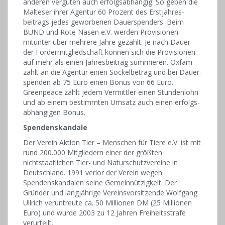
anderen vergüten auch erfolgs­abhängig. So geben die
Malteser ihrer Agentur 60 Prozent des Erst­jahres­
beitrags jedes geworbenen Dauer­spenders. Beim
BUND und Rote Nasen e.V. werden Provisionen
mitunter über mehrere Jahre gezahlt. Je nach Dauer
der Fördermitgliedschaft können sich die Provisionen
auf mehr als einen Jahres­beitrag summieren. Oxfam
zahlt an die Agentur einen Sockel­betrag und bei Dauer­
spenden ab 75 Euro einen Bonus von 66 Euro.
Greenpeace zahlt jedem Vermittler einen Stunden­lohn
und ab einem bestimmten Umsatz auch einen erfolgs­
abhängigen Bonus.
Spendenskandale
Der Verein Aktion Tier – Menschen für Tiere e.V. ist mit
rund 200.000 Mitgliedern einer der größten
nichtstaatlichen Tier- und Naturschutzvereine in
Deutschland. 1991 verlor der Verein wegen
Spendenskandalen seine Gemeinnützigkeit. Der
Gründer und langjährige Vereinsvorsitzende Wolfgang
Ullrich veruntreute ca. 50 Millionen DM (25 Millionen
Euro) und wurde 2003 zu 12 Jahren Freiheitsstrafe
verurteilt.