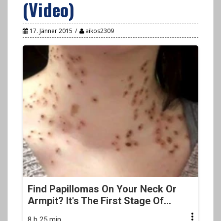
(Video)
17. Jänner 2015
aikos2309
Find Papillomas On Your Neck Or
Armpit? It's The First Stage Of...
8 h 25 min