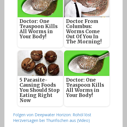
Doctor: One
Doctor From
Teaspoon Kills
Columbus:
All Worms in
Worms Come
Your Body!
Out Of You In
The Morning!
5 Parasite-
Doctor: One
Causing Foods
Teaspoon Kills
You Should Stop
All Worms in
Eating Right
Your Body!
Now
Folgen von Deepwater Horizon: Rohöl löst
Herzversagen bei Thunfischen aus (Video)