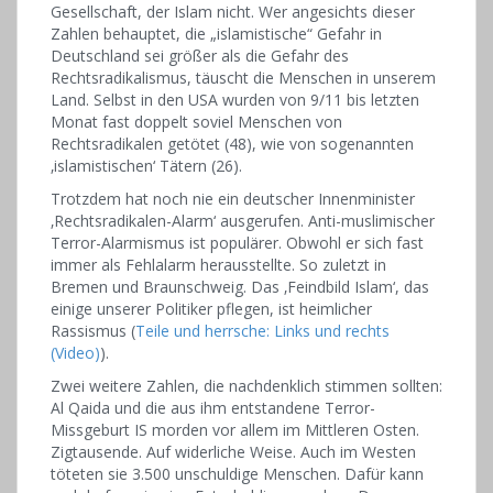
Gesellschaft, der Islam nicht. Wer angesichts dieser
Zahlen behauptet, die „islamistische“ Gefahr in
Deutschland sei größer als die Gefahr des
Rechtsradikalismus, täuscht die Menschen in unserem
Land. Selbst in den USA wurden von 9/11 bis letzten
Monat fast doppelt soviel Menschen von
Rechtsradikalen getötet (48), wie von sogenannten
‚islamistischen‘ Tätern (26).
Trotzdem hat noch nie ein deutscher Innenminister
‚Rechtsradikalen-Alarm‘ ausgerufen. Anti-muslimischer
Terror-Alarmismus ist populärer. Obwohl er sich fast
immer als Fehlalarm herausstellte. So zuletzt in
Bremen und Braunschweig. Das ‚Feindbild Islam‘, das
einige unserer Politiker pflegen, ist heimlicher
Rassismus (
Teile und herrsche: Links und rechts
(Video)
).
Zwei weitere Zahlen, die nachdenklich stimmen sollten:
Al Qaida und die aus ihm entstandene Terror-
Missgeburt IS morden vor allem im Mittleren Osten.
Zigtausende. Auf widerliche Weise. Auch im Westen
töteten sie 3.500 unschuldige Menschen. Dafür kann