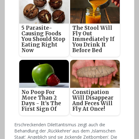
5 Parasite-
The Stool Will
Causing Foods
Fly Out
You Should Stop
Immediately If
Eating Right
You Drink It
Now
Before Bed
No Poop For
Constipation
More Than 2
Will Disappear
Days - It's The
And Feces Will
First Sign Of
Fly At Once!
Erschreckenden Dilettantismus zeigt auch die
Behandlung der ‚Rückkehrer‘ aus dem ‚Islamischen
Staat‘. Angeblich sind sie ‚tickende Zeitbomben‘. Die