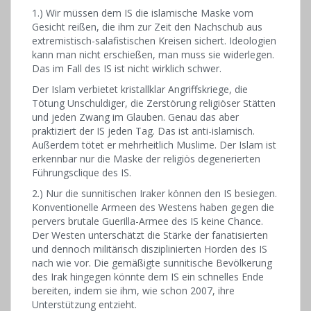
1.) Wir müssen dem IS die islamische Maske vom
Gesicht reißen, die ihm zur Zeit den Nachschub aus
extremistisch-salafistischen Kreisen sichert. Ideologien
kann man nicht erschießen, man muss sie widerlegen.
Das im Fall des IS ist nicht wirklich schwer.
Der Islam verbietet kristallklar Angriffskriege, die
Tötung Unschuldiger, die Zerstörung religiöser Stätten
und jeden Zwang im Glauben. Genau das aber
praktiziert der IS jeden Tag. Das ist anti-islamisch.
Außerdem tötet er mehrheitlich Muslime. Der Islam ist
erkennbar nur die Maske der religiös degenerierten
Führungsclique des IS.
2.) Nur die sunnitischen Iraker können den IS besiegen.
Konventionelle Armeen des Westens haben gegen die
pervers brutale Guerilla-Armee des IS keine Chance.
Der Westen unterschätzt die Stärke der fanatisierten
und dennoch militärisch disziplinierten Horden des IS
nach wie vor. Die gemäßigte sunnitische Bevölkerung
des Irak hingegen könnte dem IS ein schnelles Ende
bereiten, indem sie ihm, wie schon 2007, ihre
Unterstützung entzieht.