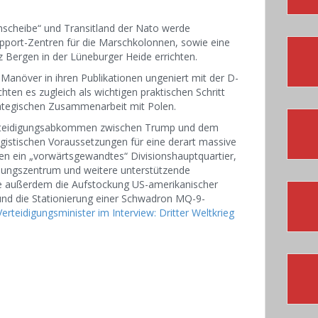
ehscheibe“ und Transitland der Nato werde
port-Zentren für die Marschkolonnen, sowie eine
Bergen in der Lüneburger Heide errichten.
 Manöver in ihren Publikationen ungeniert mit der D-
hten es zugleich als wichtigen praktischen Schritt
rategischen Zusammenarbeit mit Polen.
 Verteidigungsabkommen zwischen Trump und dem
ogistischen Voraussetzungen für eine derart massive
en ein „vorwärtsgewandtes“ Divisionshauptquartier,
übungszentrum und weitere unterstützende
te außerdem die Aufstockung US-amerikanischer
nd die Stationierung einer Schwadron MQ-9-
erteidigungsminister im Interview: Dritter Weltkrieg