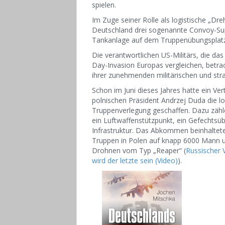
spielen.
Im Zuge seiner Rolle als logistische „Dr
Deutschland drei sogenannte Convoy-Sup
Tankanlage auf dem Truppenübungsplatz 
Die verantwortlichen US-Militärs, die das
Day-Invasion Europas vergleichen, betrac
ihrer zunehmenden militärischen und st
Schon im Juni dieses Jahres hatte ein
polnischen Präsident Andrzej Duda die l
Truppenverlegung geschaffen. Dazu zähl
ein Luftwaffenstützpunkt, ein Gefechts
Infrastruktur. Das Abkommen beinhalte
Truppen in Polen auf knapp 6000 Mann u
Drohnen vom Typ „Reaper“ (
Russischer V
wird der letzte sein (Video)
).