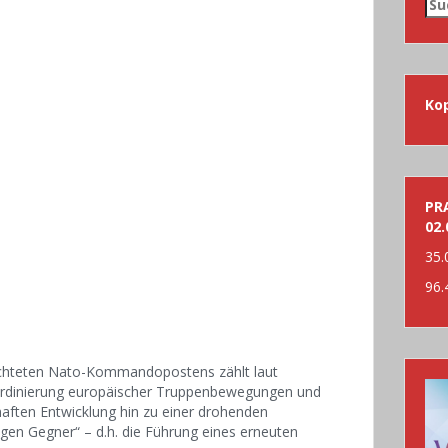
Su
nac
Ko
PRA
02.
35.
96.
richteten Nato-Kommandopostens zählt laut
ordinierung europäischer Truppenbewegungen und
nhaften Entwicklung hin zu einer drohenden
en Gegner“ – d.h. die Führung eines erneuten