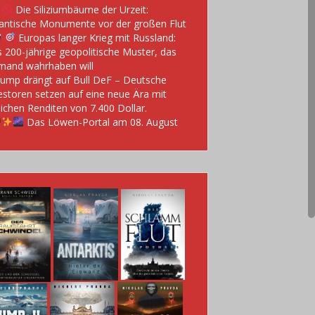
Die Siliziumbäume der Urzeit:
antische Monumente vor der großen Flut
Europas langer Krieg mit Russland:
 200-jährige geopolitische Muster, das
mand wahrhaben will
ump drängt auf Bull DeF – Deutsche
estoren setzen auf eine neue Ära mit
lichen Renditen von 7.400 Dollar.
Das Löwen-Portal am 08. August