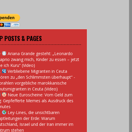
P POSTS & PAGES
Ariana Grande gesteht: „Leonardo
aprio zwang mich, Kinder zu essen – jetzt
e ich Kuru“ (Video)
Verbliebene Migranten in Ceuta
ören zu „den Schlimmsten überhaupt“ -
prahlen vorgebliche marokkanische
utsmigranten in Ceuta (Video)
Neue Euroscheine: Vom Geld zum
: Gepfefferte Memes als Ausdruck des
mutes
Ley-Lines, die unsichtbaren
ptleitungen der Erde: Warum
tschland, Israel und der Iran immer im
trum stehen