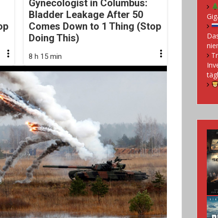
Gynecologist in Columbus:
Bladder Leakage After 50
Gig
op
Comes Down to 1 Thing (Stop
Das
Doing This)
nie
Tr
8 h 15 min
Inv
täg