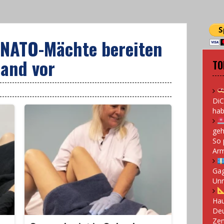
 NATO-Mächte bereiten
land vor
TO
DiC
hab
geh
So 
Arm
Gag
Un
Hau
Deu
Zen