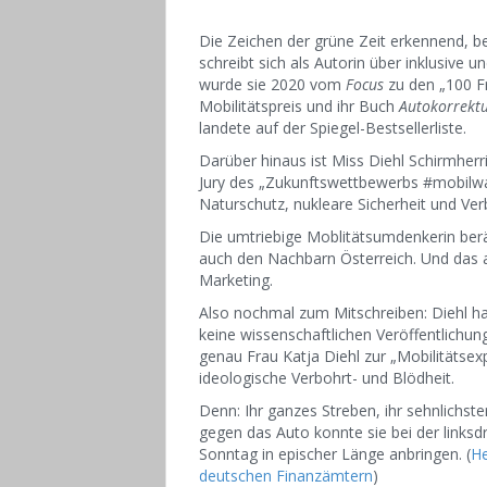
Die Zeichen der grüne Zeit erkennend, b
schreibt sich als Autorin über inklusive 
wurde sie 2020 vom
Focus
zu den „100 F
Mobilitätspreis und ihr Buch
Autokorrektu
landete auf der Spiegel-Bestsellerliste.
Darüber hinaus ist Miss Diehl Schirmher
Jury des „Zukunftswettbewerbs #mobilw
Naturschutz, nukleare Sicherheit und Ve
Die umtriebige Moblitätsumdenkerin berä
auch den Nachbarn Österreich. Und das a
Marketing.
Also nochmal zum Mitschreiben: Diehl ha
keine wissenschaftlichen Veröffentlichung
genau Frau Katja Diehl zur „Mobilitätse
ideologische Verbohrt- und Blödheit.
Denn: Ihr ganzes Streben, ihr sehnlichst
gegen das Auto konnte sie bei der link
Sonntag in epischer Länge anbringen. (
He
deutschen Finanzämtern
)