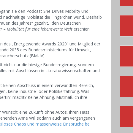
egann sie den Podcast She Drives Mobility und
und nachhaltige Mobilität die Fingerchen wund. Deshalb
rauen des Jahres“ gezählt, den Deutschen
r – Mobilität für eine lebenswerte Welt
erschien
rin des „Energiewende Awards 2020“ und Mitglied der
andel2035 des Bundesministeriums für Umwelt,
rbraucherschutz (BMUV).
t nicht nur die hiesige Bundesregierung, sondern
lles mit Abschlüssen in Literaturwissenschaften und
t keinen Abschluss in einem verwandten Bereich,
en, keine Industrie- oder Politikerfahrung. Was
xpertin“ macht? Keine Ahnung. Mutmaßlich ihre
er Wunsch: eine Zukunft ohne Autos. Ihren Hass
sdrehenden Anne Will sodann auch am vergangenen
illoses Chaos und massenweise Einsprüche bei