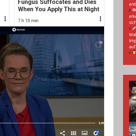
Fungus Suffocates and Dies
ent
When You Apply This at Night
erk
7 h 10 min
sic
Wah
Imp
auf