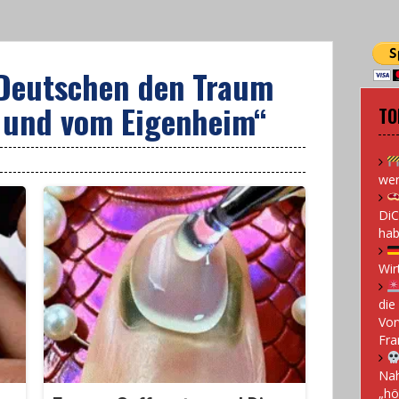
Deutschen den Traum
 und vom Eigenheim“
TO
wen
DiC
hab
Wir
die
Vor
Fra
Nah
„hö