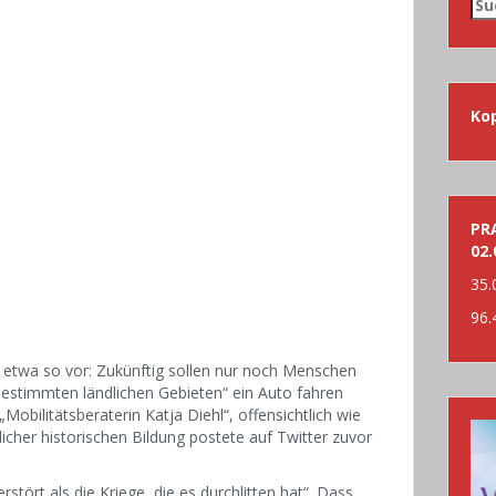
Su
nac
Ko
PRA
02.
35.
96.
in etwa so vor: Zukünftig sollen nur noch Menschen
estimmten ländlichen Gebieten“ ein Auto fahren
obilitätsberaterin Katja Diehl“, offensichtlich wie
cher historischen Bildung postete auf Twitter zuvor
tört als die Kriege, die es durchlitten hat“. Dass