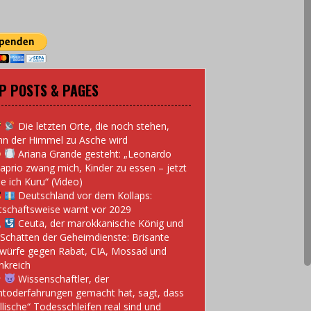
P POSTS & PAGES
Die letzten Orte, die noch stehen,
n der Himmel zu Asche wird
Ariana Grande gesteht: „Leonardo
aprio zwang mich, Kinder zu essen – jetzt
e ich Kuru“ (Video)
Deutschland vor dem Kollaps:
tschaftsweise warnt vor 2029
Ceuta, der marokkanische König und
 Schatten der Geheimdienste: Brisante
würfe gegen Rabat, CIA, Mossad und
nkreich
Wissenschaftler, der
toderfahrungen gemacht hat, sagt, dass
llische“ Todesschleifen real sind und