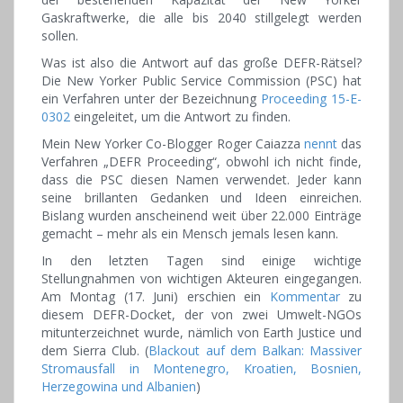
Gaskraftwerke, die alle bis 2040 stillgelegt werden
sollen.
Was ist also die Antwort auf das große DEFR-Rätsel?
Die New Yorker Public Service Commission (PSC) hat
ein Verfahren unter der Bezeichnung
Proceeding 15-E-
0302
eingeleitet, um die Antwort zu finden.
Mein New Yorker Co-Blogger Roger Caiazza
nennt
das
Verfahren „DEFR Proceeding“, obwohl ich nicht finde,
dass die PSC diesen Namen verwendet. Jeder kann
seine brillanten Gedanken und Ideen einreichen.
Bislang wurden anscheinend weit über 22.000 Einträge
gemacht – mehr als ein Mensch jemals lesen kann.
In den letzten Tagen sind einige wichtige
Stellungnahmen von wichtigen Akteuren eingegangen.
Am Montag (17. Juni) erschien ein
Kommentar
zu
diesem DEFR-Docket, der von zwei Umwelt-NGOs
mitunterzeichnet wurde, nämlich von Earth Justice und
dem Sierra Club. (
Blackout auf dem Balkan: Massiver
Stromausfall in Montenegro, Kroatien, Bosnien,
Herzegowina und Albanien
)