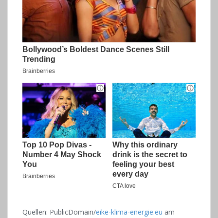
Quellen: PublicDomain/
eike-klima-energie.eu
am