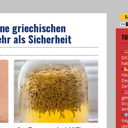
ine griechischen
hr als Sicherheit
TO
DiC
hab
Hau
Deu
Zen
geh
So 
Arm
Gag
Un