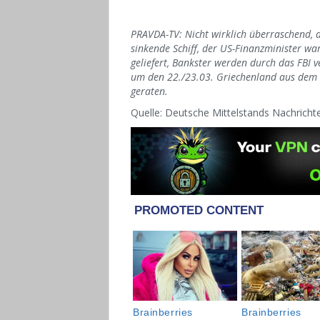
PRAVDA-TV: Nicht wirklich überraschend, d
sinkende Schiff,
der US-Finanzminister wa
geliefert,
Bankster werden durch das FBI ve
um den 22./23.03. Griechenland aus dem E
geraten.
Quelle: Deutsche Mittelstands Nachrich