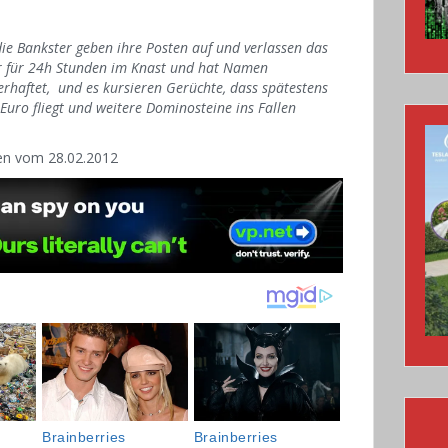
ie Bankster geben ihre Posten auf und verlassen das
r für 24h Stunden im Knast und hat Namen
rhaftet, und es kursieren Gerüchte, dass spätestens
uro fliegt und weitere Dominosteine ins Fallen
ten vom 28.02.2012