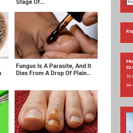
Su
Stage Of...
nac
Ko
PRA
Fungus Is A Parasite, And It
02.
n
Dies From A Drop Of Plain...
35.
96.