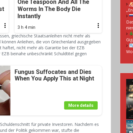
One Teaspoon And All The
st
Worms In The Body Die
„En
Instantly
Das
3 h 4 min
nie
sen, griechische Staatsanleihen nicht mehr als
Gig
d können Anleihen, die von Griechenland ausgegeben
t haftet, nicht mehr als Garantie bei der EZB
Woc
er EZB beinahe unbeschränkt Schuldtitel gegen
Fungus Suffocates and Dies
When You Apply This at Night
More details
 Schuldenschnitt für private Investoren. Nachdem es
 und der Politik gekommen war, stufte die