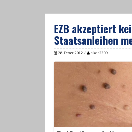
EZB akzeptiert ke
Staatsanleihen me
28. Feber 2012
aikos2309