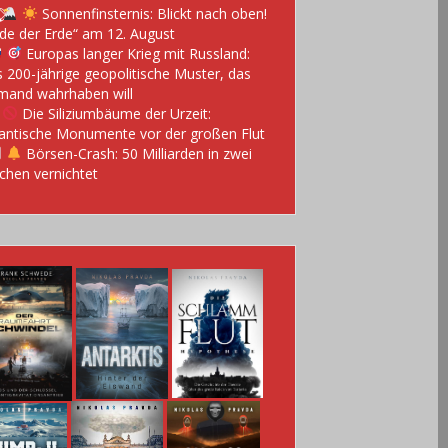
Sonnenfinsternis: Blickt nach oben!
de der Erde“ am 12. August
Europas langer Krieg mit Russland:
 200-jährige geopolitische Muster, das
mand wahrhaben will
Die Siliziumbäume der Urzeit:
antische Monumente vor der großen Flut
Börsen-Crash: 50 Milliarden in zwei
hen vernichtet