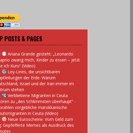
P POSTS & PAGES
Ariana Grande gesteht: „Leonardo
aprio zwang mich, Kinder zu essen – jetzt
e ich Kuru“ (Video)
Ley-Lines, die unsichtbaren
ptleitungen der Erde: Warum
tschland, Israel und der Iran immer im
trum stehen
Verbliebene Migranten in Ceuta
ören zu „den Schlimmsten überhaupt“ -
prahlen vorgebliche marokkanische
utsmigranten in Ceuta (Video)
Neue Euroscheine: Vom Geld zum
: Gepfefferte Memes als Ausdruck des
mutes