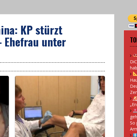
ina: KP stürzt
 Ehefrau unter
TO
DiC
hab
Hau
Deu
Zen
„En
geh
So 
Arm