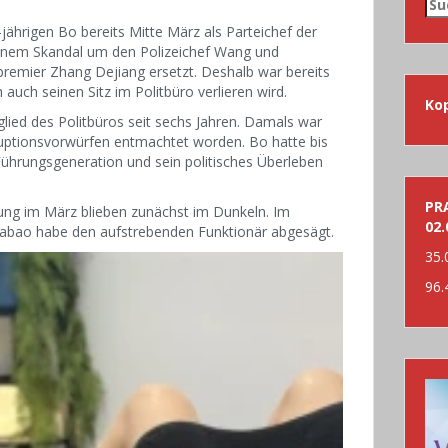
Su
nac
ährigen Bo bereits Mitte März als Parteichef der
inem Skandal um den Polizeichef Wang und
remier Zhang Dejiang ersetzt. Deshalb war bereits
auch seinen Sitz im Politbüro verlieren wird.
Ko
lied des Politbüros seit sechs Jahren. Damals war
uptionsvorwürfen entmachtet worden. Bo hatte bis
 Führungsgeneration und sein politisches Überleben
PRA
ung im März blieben zunächst im Dunkeln. Im
02.
Jiabao habe den aufstrebenden Funktionär abgesägt.
35.
96.