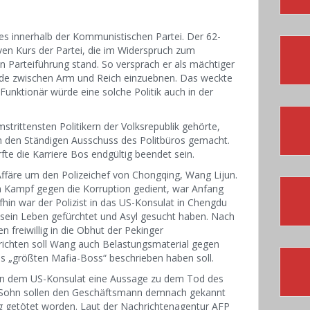
 innerhalb der Kommunistischen Partei. Der 62-
iven Kurs der Partei, die im Widerspruch zum
n Parteiführung stand. So versprach er als mächtiger
ede zwischen Arm und Reich einzuebnen. Das weckte
unktionär würde eine solche Politik auch in der
strittensten Politikern der Volksrepublik gehörte,
in den Ständigen Ausschuss des Politbüros gemacht.
te die Karriere Bos endgültig beendet sein.
ffäre um den Polizeichef von Chongqing, Wang Lijun.
m Kampf gegen die Korruption gedient, war Anfang
hin war der Polizist in das US-Konsulat in Chengdu
m sein Leben gefürchtet und Asyl gesucht haben. Nach
freiwillig in die Obhut der Pekinger
richten soll Wang auch Belastungsmaterial gegen
ls „größten Mafia-Boss“ beschrieben haben soll.
g in dem US-Konsulat eine Aussage zu dem Tod des
r Sohn sollen den Geschäftsmann demnach gekannt
 getötet worden. Laut der Nachrichtenagentur AFP