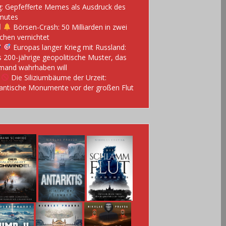
: Gepfefferte Memes als Ausdruck des
mutes
Börsen-Crash: 50 Milliarden in zwei
hen vernichtet
Europas langer Krieg mit Russland:
 200-jährige geopolitische Muster, das
mand wahrhaben will
Die Siliziumbäume der Urzeit:
antische Monumente vor der großen Flut