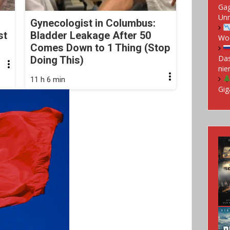
Gag
Un
Gynecologist in Columbus:
st
Bladder Leakage After 50
Woc
Comes Down to 1 Thing (Stop
Das
Doing This)
nie
11 h 6 min
Gig