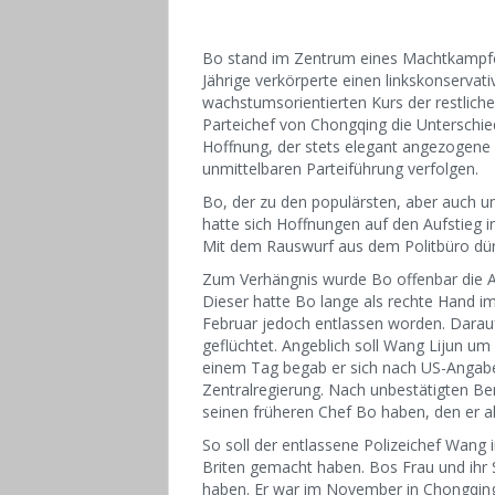
Bo stand im Zentrum eines Machtkampfes
Jährige verkörperte einen linkskonservat
wachstumsorientierten Kurs der restliche
Parteichef von Chongqing die Unterschi
Hoffnung, der stets elegant angezogene F
unmittelbaren Parteiführung verfolgen.
Bo, der zu den populärsten, aber auch um
hatte sich Hoffnungen auf den Aufstieg 
Mit dem Rauswurf aus dem Politbüro dürf
Zum Verhängnis wurde Bo offenbar die A
Dieser hatte Bo lange als rechte Hand i
Februar jedoch entlassen worden. Darauf
geflüchtet. Angeblich soll Wang Lijun u
einem Tag begab er sich nach US-Angaben 
Zentralregierung. Nach unbestätigten Be
seinen früheren Chef Bo haben, den er a
So soll der entlassene Polizeichef Wan
Briten gemacht haben. Bos Frau und ih
haben. Er war im November in Chongqing