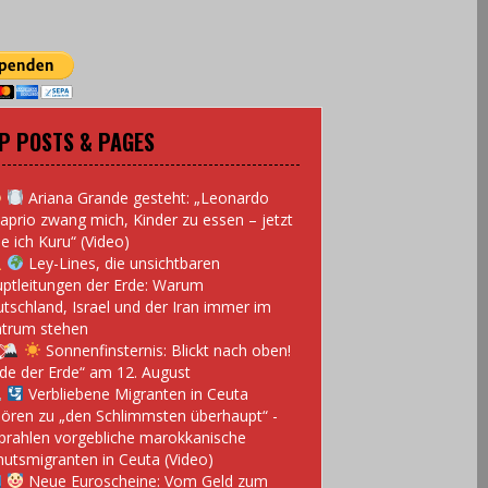
P POSTS & PAGES
Ariana Grande gesteht: „Leonardo
aprio zwang mich, Kinder zu essen – jetzt
e ich Kuru“ (Video)
Ley-Lines, die unsichtbaren
ptleitungen der Erde: Warum
tschland, Israel und der Iran immer im
trum stehen
Sonnenfinsternis: Blickt nach oben!
de der Erde“ am 12. August
Verbliebene Migranten in Ceuta
ören zu „den Schlimmsten überhaupt“ -
prahlen vorgebliche marokkanische
utsmigranten in Ceuta (Video)
Neue Euroscheine: Vom Geld zum