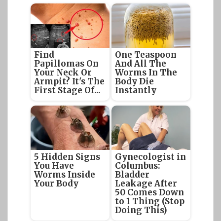
Find
One Teaspoon
Papillomas On
And All The
Your Neck Or
Worms In The
Armpit? It's The
Body Die
First Stage Of...
Instantly
5 Hidden Signs
Gynecologist in
You Have
Columbus:
Worms Inside
Bladder
Your Body
Leakage After
50 Comes Down
to 1 Thing (Stop
Doing This)