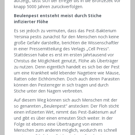
aufzeigt, lässt sich der Erreger bis in die Bronzezeit vor
knapp 5000 Jahren zurückverfolgen.
Beulenpest entsteht meist durch Stiche
infizierter Flöhe
Es sei jedoch zu vermuten, dass das Pest-Bakterium
Yersinia pestis zunächst für den Menschen noch keine
große Gefahr darstellte, berichten die Wissenschaftler
in einer Pressemitteilung des Verlags „Cell Press“.
Stattdessen habe es erst im ersten Jahrtausend vor
Christus die Möglichkeit genutzt, Flöhe als Überträger
zu nutzen. Denn eigentlich handelt es sich bei der Pest
um eine Krankheit wild lebender Nagetiere wie Mäuse,
Ratten oder Eichhörnchen. Doch auch deren Parasiten
können den Pesterreger in sich tragen und durch
Stiche unter den Nagern verbreiten.
Auf diesem Weg können sich auch Menschen mit der
so genannten „Beulenpest“ anstecken: Der Floh sticht
einen infizierten Wirt, nimmt das Pest-Bakterium auf
und gibt es über einen erneuten Stich weiter. In der
Folge ist ebenso eine Übertragung von einem
Menschen zum anderen möglich, wodurch es schnell