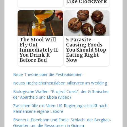
Like Clockwork
The Stool Will
5 Parasite-
Fly Out
Causing Foods
Immediately If
You Should Stop
You Drink It
Eating Right
Before Bed
Now
Neue Theorie über die Pestepidemien
Neues Hochsicherheitslabor: Killerviren im Wedding
Biologische Waffen: “Project Coast”, der Giftmischer
der Apartheid und Ebola (Video)
Zwischenfälle mit Viren: US-Regierung schließt nach
Pannenserie eigene Labore
Eisenerz, Eisenbahn und Ebola: Schlacht der Bergbau-
Giganten um die Ressourcen in Guinea