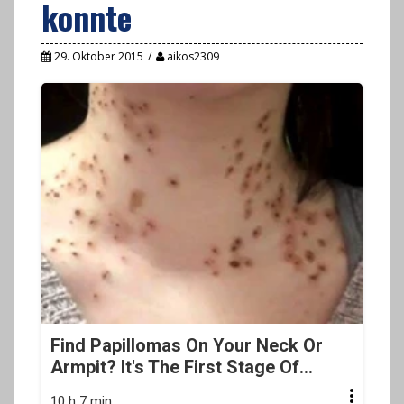
konnte
29. Oktober 2015
aikos2309
Find Papillomas On Your Neck Or
Armpit? It's The First Stage Of...
10 h 7 min