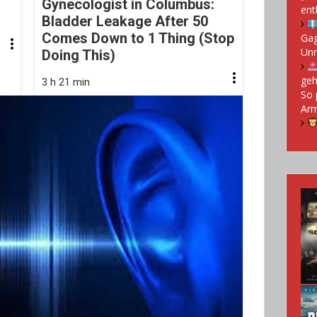
Gynecologist in Columbus:
ent
Bladder Leakage After 50
Comes Down to 1 Thing (Stop
Gag
Un
Doing This)
geh
3 h 21 min
So 
Arm