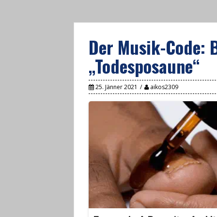
Der Musik-Code: 
„Todesposaune“
25. Jänner 2021
aikos2309