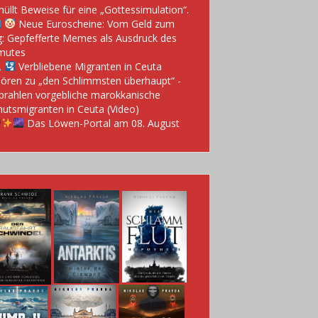
hüllt Beweise für eine „Gottessimulation“.
Neue Euroscheine: Vom Geld zum
: Gepfefferte Memes als Ausdruck des
mutes
Verbliebene Migranten in Ceuta
ören zu „den Schlimmsten überhaupt“ -
prahlen vorgebliche marokkanische
utsmigranten in Ceuta (Video)
Das Löwen-Portal am 08. August