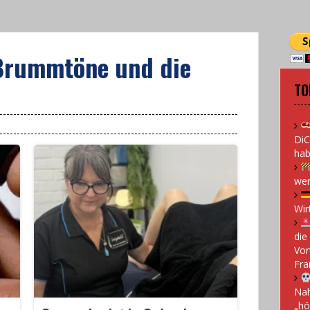
Brummtöne und die
TO
DiC
hab
wen
Wir
die
Vor
Fra
Nah
„hö