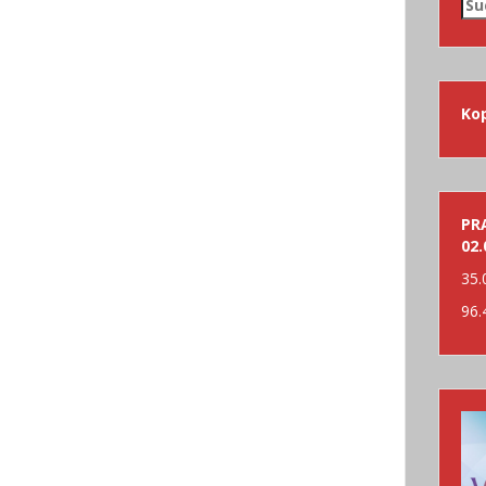
Su
nac
Ko
PRA
02.
35.
96.