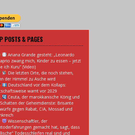
P POSTS & PAGES
Ariana Grande gesteht: „Leonardo
aprio zwang mich, Kinder zu essen – jetzt
e ich Kuru“ (Video)
Die letzten Orte, die noch stehen,
n der Himmel zu Asche wird
Deutschland vor dem Kollaps:
tschaftsweise warnt vor 2029
Ceuta, der marokkanische König und
 Schatten der Geheimdienste: Brisante
würfe gegen Rabat, CIA, Mossad und
nkreich
Wissenschaftler, der
toderfahrungen gemacht hat, sagt, dass
llische“ Todesschleifen real sind und