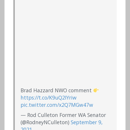
Brad Hazzard NWO comment
https://t.co/K9uQ2IYriw
pic.twitter.com/x2Q7MGw47w
— Rod Culleton Former WA Senator
(@RodneyNCulleton)
September 9,
2021