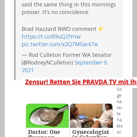
said the same thing in this mornings
presser. It’s no coincidence.
Brad Hazzard NWO comment
https://t.co/K9uQ2IYriw
pic.twitter.com/x2Q7MGw47w
— Rod Culleton Former WA Senator
(@RodneyNCulleton)
September 9,
2021
So
ge
na
nn
te
Fa
kte
Doctor: One
Gynecologist
nc