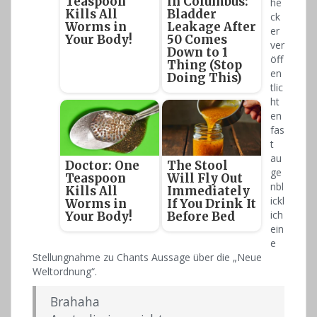
Teaspoon
in Columbus:
he
Kills All
Bladder
ck
Worms in
Leakage After
er
Your Body!
50 Comes
ver
Down to 1
öff
Thing (Stop
en
Doing This)
tlic
ht
en
fas
t
au
Doctor: One
The Stool
ge
Teaspoon
Will Fly Out
nbl
Kills All
Immediately
ickl
Worms in
If You Drink It
ich
Your Body!
Before Bed
ein
e
Stellungnahme zu Chants Aussage über die „Neue
Weltordnung“.
Brahaha