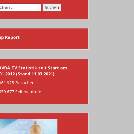
chen
h:
pp Report
VDA TV Statistik seit Start am
01.2012 (Stand 11.03.2021):
061.925 Besucher
459.677 Seitenaufrufe