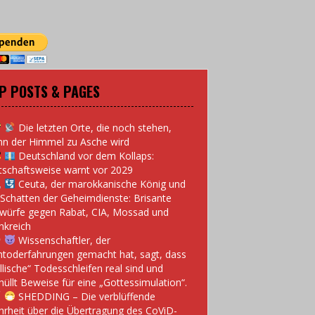
P POSTS & PAGES
Die letzten Orte, die noch stehen,
n der Himmel zu Asche wird
Deutschland vor dem Kollaps:
tschaftsweise warnt vor 2029
Ceuta, der marokkanische König und
 Schatten der Geheimdienste: Brisante
würfe gegen Rabat, CIA, Mossad und
nkreich
Wissenschaftler, der
toderfahrungen gemacht hat, sagt, dass
llische“ Todesschleifen real sind und
hüllt Beweise für eine „Gottessimulation“.
SHEDDING – Die verblüffende
rheit über die Übertragung des CoViD-