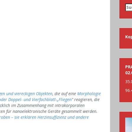
Su
nac
Ko
PRA
02.
35.
96.
gen und viereckigen Objekten
, die auf eine
Morphologie
der Doppel- und Vierfachblatt-„Fliegen
“ reagieren, die
rücklich im Zusammenhang mit intrakorporalen
n für nanoelektronische Geräte gesammelt werden.
roben – sie erklären Herzinsuffizienz und andere