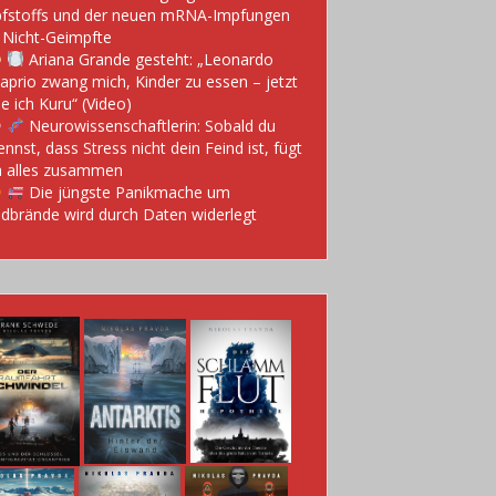
fstoffs und der neuen mRNA-Impfungen
 Nicht-Geimpfte
Ariana Grande gesteht: „Leonardo
aprio zwang mich, Kinder zu essen – jetzt
e ich Kuru“ (Video)
Neurowissenschaftlerin: Sobald du
ennst, dass Stress nicht dein Feind ist, fügt
h alles zusammen
Die jüngste Panikmache um
dbrände wird durch Daten widerlegt