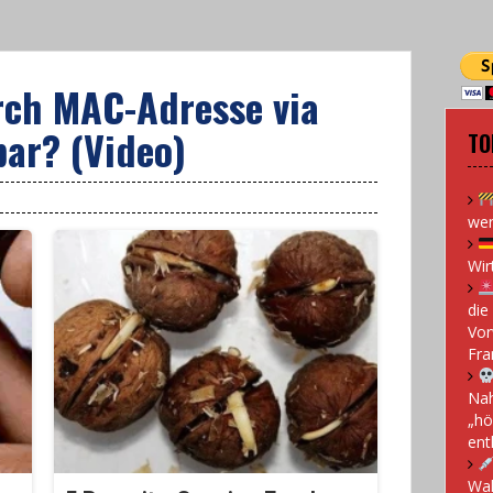
rch MAC-Adresse via
ar? (Video)
TO
wen
Wir
die
Vor
Fra
Nah
„hö
ent
Wah