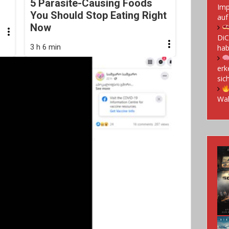
5 Parasite-Causing Foods
Imp
You Should Stop Eating Right
auf
Now
DiC
3 h 6 min
hab
erk
sic
Wal