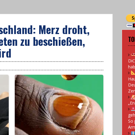
schland: Merz droht,
eten zu beschießen,
TO
ird
DiC
hab
Hau
Deu
Zen
„En
geh
So 
Arm