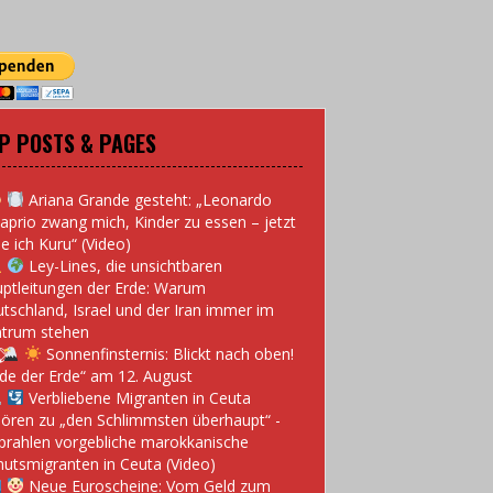
P POSTS & PAGES
Ariana Grande gesteht: „Leonardo
aprio zwang mich, Kinder zu essen – jetzt
e ich Kuru“ (Video)
Ley-Lines, die unsichtbaren
ptleitungen der Erde: Warum
tschland, Israel und der Iran immer im
trum stehen
Sonnenfinsternis: Blickt nach oben!
de der Erde“ am 12. August
Verbliebene Migranten in Ceuta
ören zu „den Schlimmsten überhaupt“ -
prahlen vorgebliche marokkanische
utsmigranten in Ceuta (Video)
Neue Euroscheine: Vom Geld zum