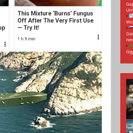
Gag
Un
This Mixture ‘Burns’ Fungus
Off After The Very First Use
Woc
op
— Try It!
Das
1 h 9 min
nie
Gig