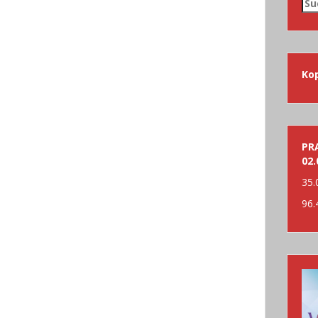
Su
nac
Ko
PRA
02.
35.
96.