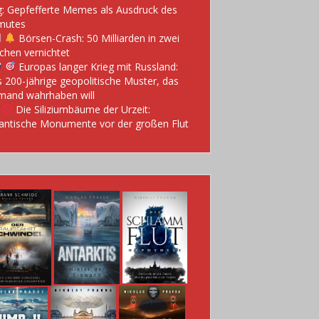
: Gepfefferte Memes als Ausdruck des
mutes
Börsen-Crash: 50 Milliarden in zwei
hen vernichtet
Europas langer Krieg mit Russland:
 200-jährige geopolitische Muster, das
mand wahrhaben will
Die Siliziumbäume der Urzeit:
antische Monumente vor der großen Flut