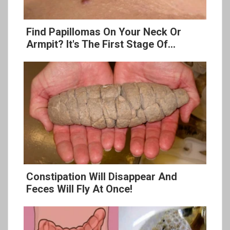
Find Papillomas On Your Neck Or
Armpit? It's The First Stage Of...
Constipation Will Disappear And
Feces Will Fly At Once!