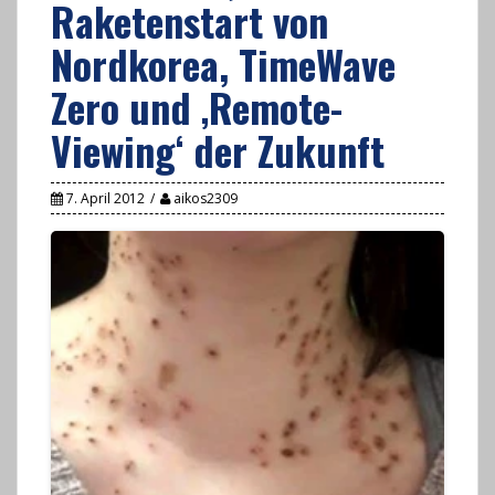
Raketenstart von
Nordkorea, TimeWave
Zero und ‚Remote-
Viewing‘ der Zukunft
7. April 2012
aikos2309