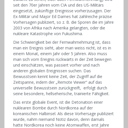
seit den 70er Jahren vom CIA und des US-Militärs
eingesetzt, zukünftige Ereignisse vorherzusagen. Der
Ex-Militär und Major Ed Dames hat zahlreiche präzise
Vorhersagen publiziert, so z. B. die Sporen die im Jahre
2003 von Afrika nach Amerika gelangten, oder die
nukleare Katastrophe von Fukushima.
Die Schwierigkeit bei der Fernwahrnehmung ist, dass
man ein Ereignis sieht, aber man weiss nicht, ist es in
einem Monat, einem Jahr oder 5 Jahren. Also muss
man sich vom Ereignis rückwärts in der Zeit bewegen
und einschätzen, was passiert vorher und nach
anderen globalen Ereignissen suchen. Das
Bewusstsein kennt keine Zeit, der Zugriff auf die
Zeitspanne, indem der „Remote Viewer“ auf das
universelle Bewusstsein zurückgreift, erfolgt durch
seine besondere, hellseherische, trainierte Fähigkeit.
Das erste globale Event, ist die Detonation einer
nuklearen Bombe durch Nordkorea auf der
koreanischen Halbinsel. Als diese Vorhersage publiziert
wurde, nahm niemand Notiz davon, denn damals
hatte Nordkorea noch keine Atomwaffen, erst Jahre