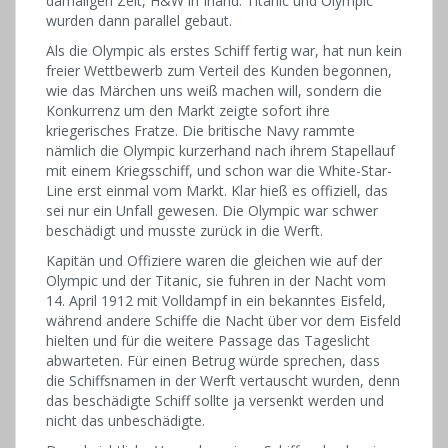
damaligen Zeit, H&W in Irland. Titanic und Olympic
wurden dann parallel gebaut.
Als die Olympic als erstes Schiff fertig war, hat nun kein
freier Wettbewerb zum Verteil des Kunden begonnen,
wie das Märchen uns weiß machen will, sondern die
Konkurrenz um den Markt zeigte sofort ihre
kriegerisches Fratze. Die britische Navy rammte
nämlich die Olympic kurzerhand nach ihrem Stapellauf
mit einem Kriegsschiff, und schon war die White-Star-
Line erst einmal vom Markt. Klar hieß es offiziell, das
sei nur ein Unfall gewesen. Die Olympic war schwer
beschädigt und musste zurück in die Werft.
Kapitän und Offiziere waren die gleichen wie auf der
Olympic und der Titanic, sie fuhren in der Nacht vom
14. April 1912 mit Volldampf in ein bekanntes Eisfeld,
während andere Schiffe die Nacht über vor dem Eisfeld
hielten und für die weitere Passage das Tageslicht
abwarteten. Für einen Betrug würde sprechen, dass
die Schiffsnamen in der Werft vertauscht wurden, denn
das beschädigte Schiff sollte ja versenkt werden und
nicht das unbeschädigte.