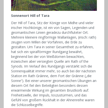
Sonnenort Hill of Tara
Der Hill of Tara, Sitz der Könige von ­Midhe und vieler
irischer Hochkönige, ist ein von Sagen, Legenden und
geomantischen Linien geradezu durchfluteter Ort.
Mehrere kleinere ringförmige Wallanlagen, (irisch: rath)
zeugen vom Willen der Vorfahren, die Erde zu
gestalten. Um Tara in seiner Gesamtheit zu erfahren,
hat sich ein spiralförmiger Rundgang bewährt,
beginnend bei der von Weißdornen bewachten,
inzwischen aber versiegten Quelle am Rath of the
Synods. Im Verlauf des Rundgangs ver­stärkt sich die
Sonnenqualität immer mehr, so auch bei der nächsten
Station im Rath Gráinne, dem Fort der Gráinne („die
Sonne“). Bei einer unserer geomantischen Übungen an
diesem Ort fiel den Beteiligten besonders dessen
erwärmende Wirkung im gesamten Brustkorb auf.
Freiheitswille, der Impuls, loszustürmen, und das
Gefühl von großem Rückhalt in der Ahnenreihe waren
die Schlüsselbegriffe.