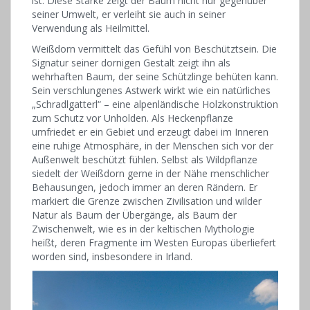
ist. Diese Stärke zeigt der Baum nicht nur gegenüber
seiner Umwelt, er verleiht sie auch in seiner
Verwendung als Heilmittel.
Weißdorn vermittelt das Gefühl von Beschütztsein. Die
Signatur seiner dornigen Gestalt zeigt ihn als
wehrhaften Baum, der seine Schützlinge behüten kann.
Sein verschlungenes Astwerk wirkt wie ein natürliches
„Schradlgatterl“ – eine alpenländische Holzkonstruktion
zum Schutz vor Unholden. Als Heckenpflanze
umfriedet er ein Gebiet und erzeugt dabei im Inneren
eine ruhige Atmosphäre, in der Menschen sich vor der
Außenwelt beschützt fühlen. Selbst als Wildpflanze
siedelt der Weißdorn gerne in der Nähe menschlicher
Behausungen, jedoch immer an deren Rändern. Er
markiert die Grenze zwischen Zivilisation und wilder
Natur als Baum der Übergänge, als Baum der
Zwischenwelt, wie es in der keltischen Mythologie
heißt, deren Fragmente im Westen Europas überliefert
worden sind, insbesondere in Irland.