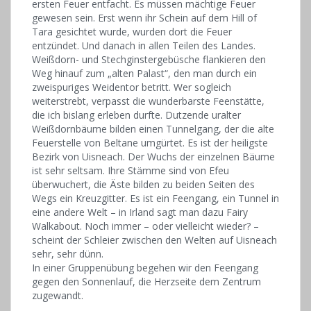
ersten Feuer entfacht. Es müssen mächtige Feuer
gewesen sein. Erst wenn ihr Schein auf dem Hill of
Tara gesichtet wurde, wurden dort die Feuer
entzündet. Und danach in allen Teilen des Landes.
Weißdorn- und Stechginstergebüsche flankieren den
Weg hinauf zum „alten Palast“, den man durch ein
zweispuriges Weidentor betritt. Wer sogleich
weiterstrebt, verpasst die wunderbarste Feenstätte,
die ich bislang erleben durfte. Dutzende uralter
Weißdornbäume bilden einen Tunnelgang, der die alte
Feuerstelle von Beltane umgürtet. Es ist der heiligste
Bezirk von Uisneach. Der Wuchs der einzelnen Bäume
ist sehr seltsam. Ihre Stämme sind von Efeu
überwuchert, die Äste bilden zu beiden Seiten des
Wegs ein Kreuzgitter. Es ist ein Feengang, ein Tunnel in
eine andere Welt – in Irland sagt man dazu Fairy
Walkabout. Noch immer – oder vielleicht wieder? –
scheint der Schleier zwischen den Welten auf Uisneach
sehr, sehr dünn.
In einer Gruppenübung begehen wir den Feengang
gegen den Sonnenlauf, die Herzseite dem Zentrum
zugewandt.