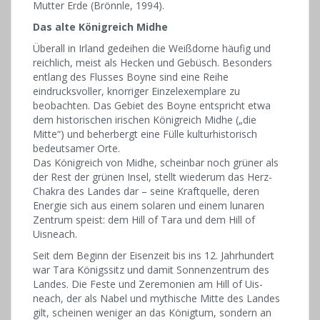
Mutter Erde (Brönnle, 1994).
Das alte Königreich Midhe
Überall in Irland gedeihen die Weißdorne häufig und
reichlich, meist als Hecken und Gebüsch. Besonders
entlang des Flusses Boyne sind eine Reihe
eindrucksvoller, knorriger Einzelexemplare zu
beobachten. Das Gebiet des Boyne entspricht etwa
dem historischen irischen Königreich ­Midhe („die
Mitte“) und beherbergt eine Fülle kulturhistorisch
bedeutsamer Orte.
Das Königreich von Midhe, scheinbar noch grüner als
der Rest der grünen Insel, stellt wiederum das Herz-
Chakra des Landes dar – seine Kraftquelle, deren
Energie sich aus einem solaren und einem lunaren
Zentrum speist: dem Hill of Tara und dem Hill of
Uisneach.
Seit dem Beginn der Eisenzeit bis ins 12. Jahrhundert
war Tara Königssitz und damit Sonnenzentrum des
Landes. Die Feste und Zeremonien am Hill of Uis­
neach, der als Nabel und mythische Mitte des Landes
gilt, scheinen weniger an das Königtum, sondern an