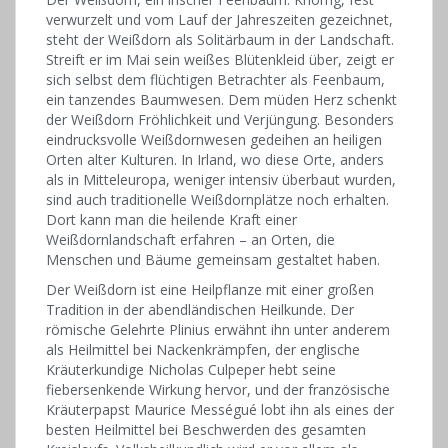
verwurzelt und vom Lauf der Jahreszeiten ­gezeichnet,
steht der Weißdorn als Solitärbaum in der Landschaft.
Streift er im Mai sein weißes Blütenkleid über, zeigt er
sich selbst dem flüchtigen Betrachter als Feenbaum,
ein ­tanzendes Baumwesen. Dem müden Herz schenkt
der Weißdorn Fröhlichkeit und Verjüngung. Besonders
eindrucksvolle Weißdornwesen gedeihen an heiligen
Orten alter Kulturen. In ­Irland, wo diese Orte, anders
als in Mitteleuropa, weniger ­intensiv überbaut wurden,
sind auch traditionelle Weißdornplätze noch erhalten.
Dort kann man die heilende Kraft einer
Weißdornlandschaft erfahren – an Orten, die
Menschen und Bäume gemeinsam gestaltet haben.
Der Weißdorn ist eine Heilpflanze mit einer großen
Tradition in der abendländischen Heilkunde. Der
römische Gelehrte Plinius erwähnt ihn unter anderem
als Heilmittel bei Nackenkrämpfen, der englische
Kräuterkundige Nicholas Culpeper hebt seine
fiebersenkende Wirkung hervor, und der französische
Kräuterpapst Maurice Mességué lobt ihn als eines der
besten Heilmittel bei Beschwerden des gesamten