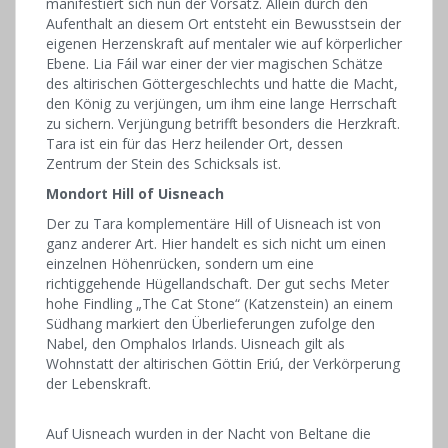
manifestiert sich nun der Vorsatz. Allein durch den
Aufenthalt an diesem Ort entsteht ein Bewusstsein der
eigenen Herzenskraft auf mentaler wie auf körperlicher
Ebene. Lia Fáil war einer der vier magischen Schätze
des alt­irischen Göttergeschlechts und hatte die Macht,
den König zu verjüngen, um ihm eine lange Herrschaft
zu sichern. Verjüngung betrifft besonders die Herzkraft.
Tara ist ein für das Herz heilender Ort, dessen
Zentrum der Stein des Schicksals ist.
Mondort Hill of Uisneach
Der zu Tara komplementäre Hill of Uis­neach ist von
ganz anderer Art. Hier handelt es sich nicht um einen
einzelnen Höhenrücken, sondern um eine
richtiggehende Hügellandschaft. Der gut sechs Meter
hohe Findling „The Cat Stone“ (Katzenstein) an einem
Südhang markiert den Überlieferungen zufolge den
Nabel, den Omphalos Irlands. Uisneach gilt als
Wohnstatt der altirischen Göttin Eriú, der Verkörperung
der Lebenskraft.
Auf Uisneach wurden in der Nacht von Beltane die