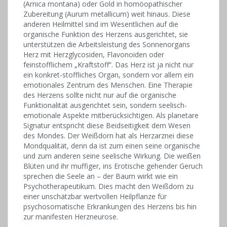
(Arnica montana) oder Gold in homöopathischer
Zubereitung (Aurum metallicum) weit hin­aus. Diese
anderen Heilmittel sind im Wesentlichen auf die
organische Funk­tion des Herzens ausgerichtet, sie
unterstützen die Arbeitsleistung des Sonnen­organs
Herz mit Herzglycosiden, Flavonoiden oder
feinstofflichem „Kraftstoff“. Das Herz ist ja nicht nur
ein ­konkret-stoffliches Organ, sondern vor allem ein
emotionales Zentrum des Menschen. Eine Therapie
des Herzens sollte nicht nur auf die organische
Funktionalität ausgerichtet sein, sondern seelisch-
emotionale Aspekte mitberücksichtigen. Als planetare
Signatur entspricht diese Beidseitigkeit dem Wesen
des Mondes. Der Weißdorn hat als Herzarznei diese
Mondqualität, denn da ist zum einen seine organische
und zum anderen seine seelische Wirkung. Die weißen
Blüten und ihr muffiger, ins Erotische gehender Geruch
sprechen die Seele an – der Baum wirkt wie ein
Psychotherapeutikum. Dies macht den Weißdorn zu
einer unschätzbar wertvollen Heilpflanze für
psychosomatische Erkrankungen des Herzens bis hin
zur manifesten Herzneurose.