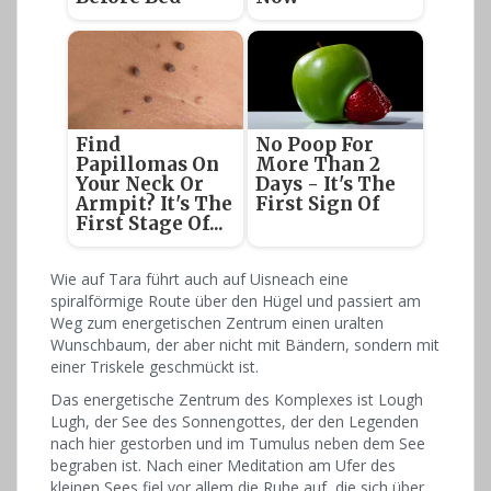
Find
No Poop For
Papillomas On
More Than 2
Your Neck Or
Days - It's The
Armpit? It's The
First Sign Of
First Stage Of...
Wie auf Tara führt auch auf Uisneach eine
spiralförmige Route über den Hügel und passiert am
Weg zum energetischen Zentrum einen uralten
Wunschbaum, der aber nicht mit Bändern, sondern mit
einer Triskele geschmückt ist.
Das energetische Zentrum des Komplexes ist Lough
Lugh, der See des Sonnengottes, der den Legenden
nach hier gestorben und im Tumulus neben dem See
begraben ist. Nach einer Meditation am Ufer des
kleinen Sees fiel vor allem die Ruhe auf, die sich über