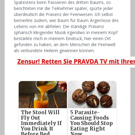
Spätestens beim Passieren des dritten Baums, so
berichteten mir die Teilnehmer später, spürte jeder
überdeutlich die Präsenz der Feenwesen. Ich selbst
bemerkte zudem, wie Baum für Baum Ärgernisse des
Lebens von mir abfielen. Die ständige Präsenz
sphärisch klingender Musik irgendwo in meinem Kopf
bestärkte mich in meinem Eindruck, hier einen Ort
gefunden zu haben, an dem Menschen die Feenwelt
als verbündete Heilerin gewinnen können.
The Stool Will
5 Parasite-
Fly Out
Causing Foods
Immediately If
You Should Stop
You Drink It
Eating Right
Before Bed
Now