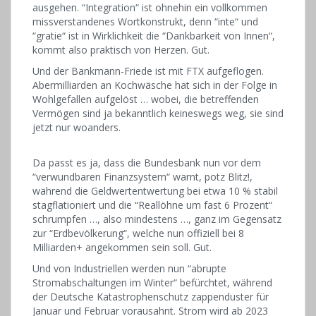
ausgehen. “Integration“ ist ohnehin ein vollkommen
missverstandenes Wortkonstrukt, denn “inte“ und
“gratie“ ist in Wirklichkeit die “Dankbarkeit von Innen“,
kommt also praktisch von Herzen. Gut.
Und der Bankmann-Friede ist mit FTX aufgeflogen.
Abermilliarden an Kochwäsche hat sich in der Folge in
Wohlgefallen aufgelöst … wobei, die betreffenden
Vermögen sind ja bekanntlich keineswegs weg, sie sind
jetzt nur woanders.
Da passt es ja, dass die Bundesbank nun vor dem
“verwundbaren Finanzsystem“ warnt, potz Blitz!,
während die Geldwertentwertung bei etwa 10 % stabil
stagflationiert und die “Reallöhne um fast 6 Prozent“
schrumpfen …, also mindestens …, ganz im Gegensatz
zur “Erdbevölkerung“, welche nun offiziell bei 8
Milliarden+ angekommen sein soll. Gut.
Und von Industriellen werden nun “abrupte
Stromabschaltungen im Winter“ befürchtet, während
der Deutsche Katastrophenschutz zappenduster für
Januar und Februar vorausahnt. Strom wird ab 2023