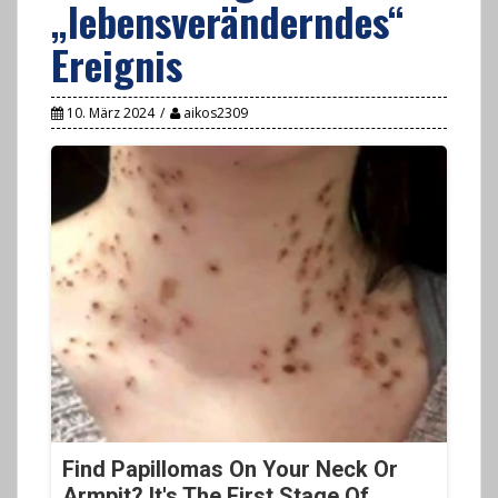
„lebensveränderndes“
Ereignis
10. März 2024
aikos2309
Find Papillomas On Your Neck Or
Armpit? It's The First Stage Of...