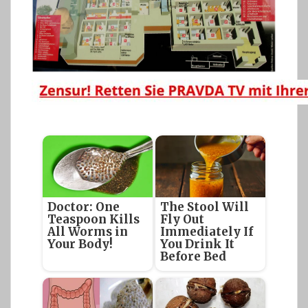
Doctor: One
The Stool Will
Teaspoon Kills
Fly Out
All Worms in
Immediately If
Your Body!
You Drink It
Before Bed